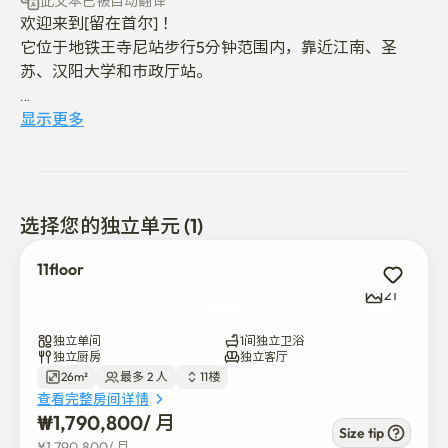
此文本已被自动翻译
欢迎来到[留在首尔]！

它位于地铁王寺尼站步行5分钟范围内，靠近江南、圣
苏、汉阳大学和市政厅站。

🛏️ 所有提供

显示更多
- 一张大号女王床

- 酒店床上用品及毛巾

- 智能电视（奈飞、电视、优衣库）

- 免费无线网络

选择您的独立单元 (1)
- 桌子、椅子、微波炉、电水壶、电饭煲、熨斗

11floor
🌅 城市景观

21
🚊王寺米站步行5分钟

独立单间
1间独立卫浴
- 每次清洗和晾晒床上用品

独立厨房
独立客厅
26m²
最多 2 人
11楼
- 在签订月度合同（付款、询价请求）时，可以在大楼内
查看完整房间详情
进行停车登记。

₩
1,790,800
/ 
月
- 大楼一楼的便利店、硬币洗衣店（烘干机）、咖啡馆、
Size tip
¥
1,790,800
/ 
月