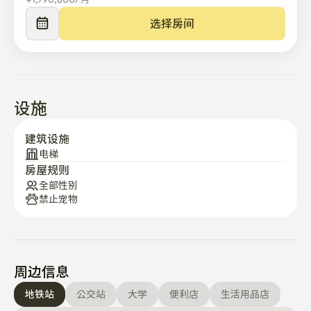
沙拉店和寿司卷店

- 请告诉我你什么时候用完所有物品。 我将从库库订购并
选择房间
寄送给您。

⭐ 提供的

冰箱，洗衣机，空调，洗手池，床，电视，无线网络， 

风扇（夏季），加热垫（冬季），门锁，燃气灶，微波
设施
炉，桌子，椅子，餐具，炊具，电饭煲，烘干机，卷发
棒，电水壶，衣橱，鞋架

建筑设施
电梯
房屋规则
🏡如何使用

全部性别
- 入住是非面对面的，我将在检查合同后给你发送消息。 
禁止宠物
☺️

- 入住时间为15点，退房时间为11点。

- 请在租赁结束前把家具就位。

- 最多可以有两个人进入工作室。

周边信息
- 根据月度合同，可以进行付费停车注册（大楼内自助停
车，每月80,000韩元）。

地铁站
公交站
大学
便利店
生活用品店
- 禁止养宠物，禁止吸烟
