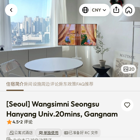
[Seoul] Wangsimni Seongsu H
CNY
发生未知错误。请重试。
20
住宿简介
房间
设施
周边
评论
房东
政策
FAQ
推荐
[Seoul] Wangsimni Seongsu 
Hanyang Univ.20mins, Gangnam
4.5
•
2
评论
公寓式酒店
单独使用
已准备好 RC 文件