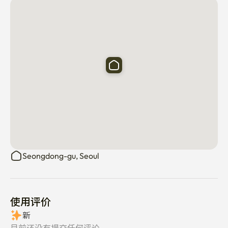
🚃位置

- 王寺尼站步行5分钟 

  (2号线，5号线，顺丰线，京义中央线)

- 松洞区政府、图书馆、书店咖啡馆，步行1分钟即可到达

- 比特普莱克斯、购物中心、城际、大同和易买得步行5分
钟

⏰ 临近旅行时间（公共交通）

- 首尔森林松树站，康库大学入口站，15分钟

- 汉阳大学，汉阳大学医院 15分钟

- 江南30分钟

- 距东大门15分钟路程

Seongdong-gu, Seoul
- 市政厅站 20分钟

- 弘益大学站 30分钟

- 马江站 10 分钟

使用评价
[提供]

新
女王床 / 40英寸电视（可在奈飞、电视、优管频道上购