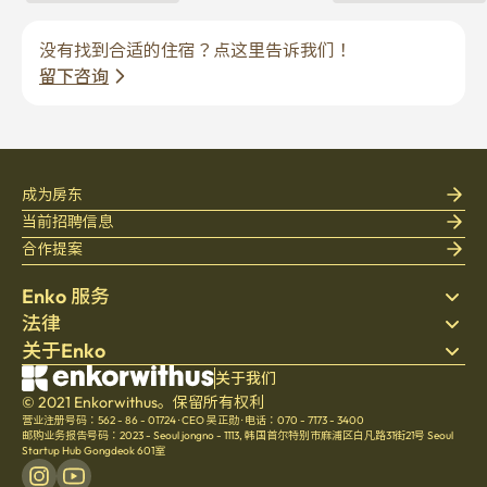
没有找到合适的住宿？点这里告诉我们！
留下咨询
成为房东
当前招聘信息
合作提案
Enko 服务
法律
搜索房源
关于Enko
床上用品
隐私政策
博客
服务条款
公司介绍
关于我们
帮助中心
© 2021 Enkorwithus。保留所有权利
取消与退款政策
招聘
营业注册号码：562 - 86 - 01724
·
CEO 吴正勋
·
电话：070 - 7173 - 3400
文化
邮购业务报告号码：2023 - Seoul jongno - 1113
,
韩国首尔特别市麻浦区白凡路31街21号 Seoul
Startup Hub Gongdeok 601室