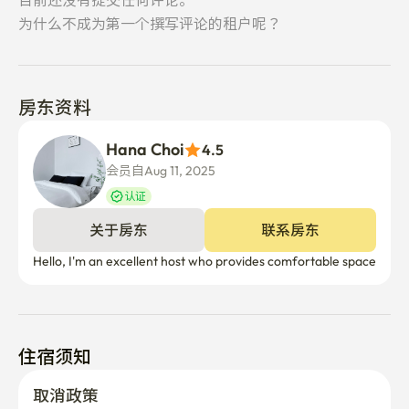
目前还没有提交任何评论。
买）/ 洗衣机 / 吸尘器 / 蒸汽熨斗 / 桌子 / 2把椅子 / 1把椅子 
为什么不成为第一个撰写评论的租户呢？
/ 电垫（冬季），循环器（夏季） / 立式照明, 台照明, 彩虹
灯/抽屉/烘干机/熨衣机 

房东资料
- 衣橱

冰箱旁边的衣橱 / 床下三个 / 一个大窗户抽屉（见照片）

Hana Choi
4.5
会员自Aug 11, 2025
- 厨房厨具

认证
🎯 特别规定

关于房东
联系房东
- 你应该避免造成楼层间噪音的活动，比如大爆炸或可能
伤害邻居的聚会。

Hello, I'm an excellent host who provides comfortable space
- 业务地址转让和居民登记的通知是不可能的。

💁🏻 这是主人的珍贵工作室。 请小心使用并保持舒适 :)
住宿须知
取消政策