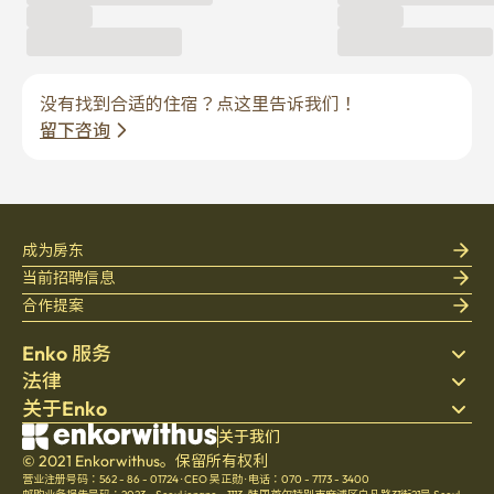
没有找到合适的住宿？点这里告诉我们！
留下咨询
成为房东
当前招聘信息
合作提案
Enko 服务
法律
搜索房源
关于Enko
床上用品
隐私政策
博客
服务条款
公司介绍
关于我们
帮助中心
© 2021 Enkorwithus。保留所有权利
取消与退款政策
招聘
营业注册号码：562 - 86 - 01724
·
CEO 吴正勋
·
电话：070 - 7173 - 3400
文化