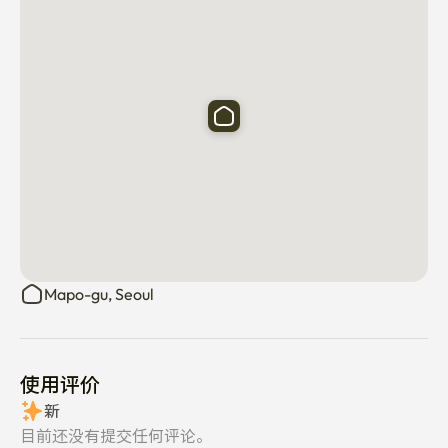
✔延世大学/梨花女子大学附近。

新村中心商圈

✔便利店

✔ 咖啡厅

✔ 餐厅

✔ 医院

生活很方便。

首尔麻浦区高山路四

Mapo-gu, Seoul
新村站步行约3分钟

西江大站步行约4分钟

使用评价
西江大学徒步权

新
目前还没有提交任何评论。