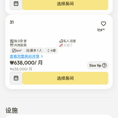
1. No Smoking

选择房间
Smoking is not allowed inside the building or rooms.

2. Noise

Please avoid noise or disturbance to other residents.

31
3. No Guests

4
Outside guests are not allowed in the rooms.

4. No Cooking in Rooms

独立卧室
私人浴室
共用厨房
无客厅
Cooking in rooms is not allowed.

6m²
最多 1 人
4楼
5. No Heating Devices

查看完整房间详情
Electric heating devices (electric blankets, heaters, etc.) 
₩
638,000
/ 
月
Size tip
are not allowed.

¥
638,000
/ 
月
6. Shoes

选择房间
Please remove outside shoes and place them in the shoe 
cabinet.

7. Hallway

Please do not leave personal items (umbrellas, packages, 
etc.) in the hallway.

设施
8. Food Delivery

Please receive food delivery at the entrance.
