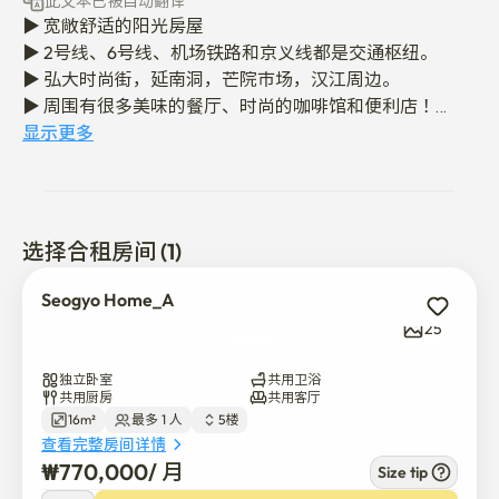
此文本已被自动翻译
▶ 宽敞舒适的阳光房屋

▶ 2号线、6号线、机场铁路和京义线都是交通枢纽。

▶ 弘大时尚街，延南洞，芒院市场，汉江周边。

▶ 周围有很多美味的餐厅、时尚的咖啡馆和便利店！

▶ 行李可以在入住前一天和退房后存放。

显示更多
▶ 这栋房子总共有3间私人卧室和1间共用浴室。 每个房间
只能住1个人。

▶ 韩国当地房东也住在房子里。（楼上提供韩语和英语）

选择合租房间 (1)
▶ 除预订客人外，其他外部人员不得进入。

▶ 室内禁止吸烟

Seogyo Home_A
▶ 没有宠物

25
▶ 请在里面脱鞋。

独立卧室
共用卫浴
▶ 这栋房子在五楼（没有电梯，只有楼梯）。请在预订前
共用厨房
共用客厅
16m²
最多 1 人
5楼
务必提前检查。

查看完整房间详情
₩
770,000
/ 
月
★距弘益大学站步行10mins

Size tip
¥
770,000
/ 
月