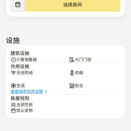
★距哈平站步行12mins

★从芒won站步行11天 mins

选择房间
★距芒旺市场步行13mins

★ 由于这不是住宿设施，我依法无法提供床上用品、洗浴
用品、毛巾、洗浴用品等。 照片中的床上用品仅作示意之
用。
设施
建筑设施
火警报警器
大门门锁
共用设施
无线网络
供暖
空调
阳台
查看18项共用设施
房屋规则
全部性别
禁止宠物