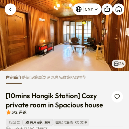
[10mins Hongik Station] Cozy p
CNY
26
住宿简介
房间
设施
周边
评论
房东
政策
FAQ
推荐
[10mins Hongik Station] Cozy 
private room in Spacious house
5
•
2
评论
公寓
共用空间使用
已准备好 RC 文件