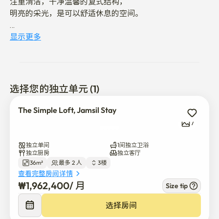
注重清洁，干净温馨的复式结构，

明亮的采光，是可以舒适休息的空间。

如果有不足的物品，会直接送到coupang📦

显示更多
2、8、9号线三重临站地角，是出差、实习、工作等短期
停留的最佳位置。💗

🕒 使用指南

选择您的独立单元 (1)
•合同确定后，我们将通过短信向您发送非面对面入住的方
法。

The Simple Loft, Jamsil Stay
•CHECK IN : 03:00 PM~

7
•CHECK OUT : ~11:00 AM

独立单间
1间独立卫浴
注意事项

独立厨房
独立客厅
36m²
最多 2 人
3楼
室内吸烟🚭，宠物出入🐶🚫，

查看完整房间详情
高声放歌 ❌，不可进行迁入申报

₩
1,962,400
/ 
月
Size tip
可使用建筑物内机械式停车场（每月 5 万韩元）

请把鞋脱掉！

选择房间
为了保持舒适的空间，请有礼貌地使用。 :)
