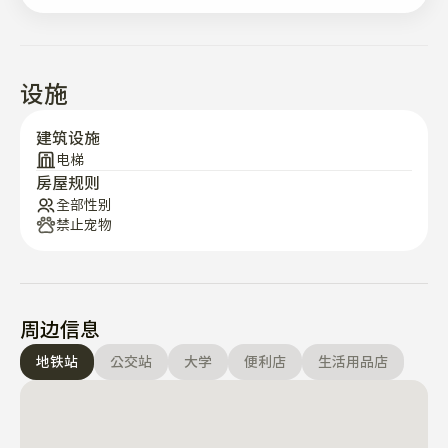
-有电梯，建筑物1楼有硬币洗衣店！

2 号线蚕室站 7 分钟

设施
8号线梦村土城站3分钟

9号线汉城百济站1分钟

建筑设施
蚕室换乘中心附近
电梯
房屋规则
全部性别
禁止宠物
周边信息
地铁站
公交站
大学
便利店
生活用品店