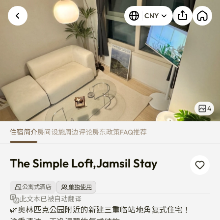
The Simple Loft,Jamsil Stay
CNY
4
住宿简介
房间
设施
周边
评论
房东
政策
FAQ
推荐
The Simple Loft,Jamsil Stay
公寓式酒店
单独使用
此文本已被自动翻译
🌿奥林匹克公园附近的新建三重临站地角复式住宅！
