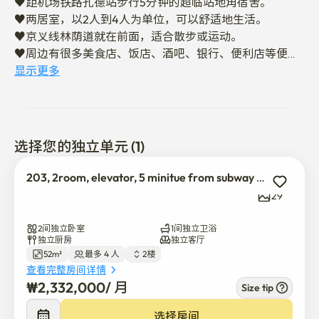
♥️距机场铁路孔德站步行5分钟的超临站地角宿舍。

♥️两居室，以2人到4人为单位，可以舒适地生活。

♥️京义线林荫道就在前面，适合散步或运动。

♥️周边有很多美食店、饭店、酒吧、银行、便利店等便利
设施,生活便利。

显示更多
♥️易买得，位于乐天玛特附近

♥️通过彻底的建筑物管理提供安全、清洁的环境

♥因为是共同生活区,所以晚上10点以后一定要安静。

选择您的独立单元 (1)
    - 请不要在宿舍内携带气味大的食物。

   - 请在室内脱鞋。

203, 2room, elevator, 5 minitue from subway station.
   - 请只在桌子上吃东西。

29
   - 请帮我洗碗。

   - 请将普通垃圾、厨余垃圾、可回收垃圾分类投放至指定
2间独立卧室
1间独立卫浴
场所。

独立厨房
独立客厅
52m²
最多 4 人
2楼
   - 卫生间、室内、外部玄关、楼梯等绝对禁止吸烟。 

查看完整房间详情
   - 这是全部禁烟建筑，请务必严守。 

₩
2,332,000
/ 
月
Size tip
●发现吸烟气味或痕迹时将被罚款●

选择房间