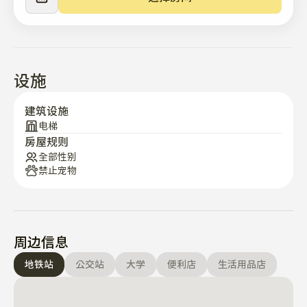
- 宠物是不能入住的 呜呜

-所有的公共费用都包含在管理费里。

-如果用电、用气过多，退房时可能会收取额外费用。

设施
谢谢。
建筑设施
电梯
房屋规则
全部性别
禁止宠物
周边信息
地铁站
公交站
大学
便利店
生活用品店