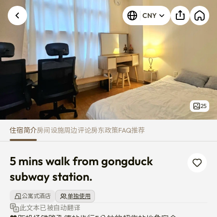
5 mins walk from gongduck sub
CNY
25
住宿简介
房间
设施
周边
评论
房东
政策
FAQ
推荐
5 mins walk from gongduck 
subway station.
公寓式酒店
单独使用
此文本已被自动翻译