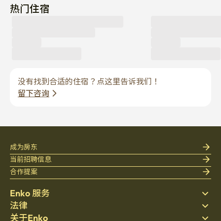
热门住宿
没有找到合适的住宿？点这里告诉我们！
留下咨询
成为房东
当前招聘信息
合作提案
Enko 服务
法律
搜索房源
关于Enko
床上用品
隐私政策