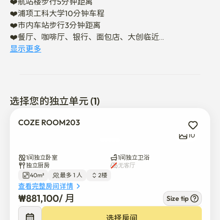
❤️航站楼步行5分钟距离

❤️浦项工科大学10分钟车程

❤️市内车站步行3分钟距离

❤️餐厅、咖啡厅、银行、面包店、大创临近

❤️主机住在4楼，快速反馈

显示更多
😀使用规则😀

❤️建筑物内绝对禁烟

选择您的独立单元 (1)
❤️在室内必须脱鞋
COZE ROOM203
10
1间独立卧室
1间独立卫浴
独立厨房
无客厅
40m²
最多 1 人
2楼
查看完整房间详情
₩
881,100
/ 
月
Size tip
选择房间