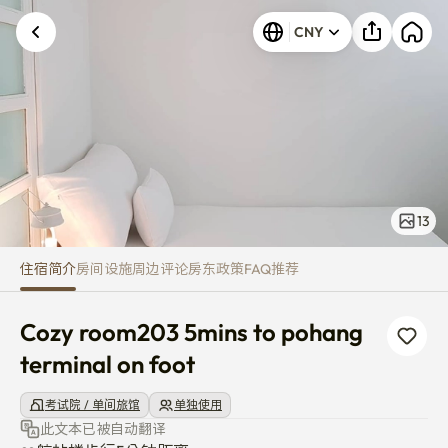
Cozy room203 5mins to pohang 
CNY
13
住宿简介
房间
设施
周边
评论
房东
政策
FAQ
推荐
Cozy room203 5mins to pohang 
terminal on foot
考试院 / 单间旅馆
单独使用
此文本已被自动翻译