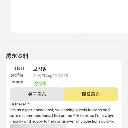
房东资料
보성빌 
会员自Aug 19, 2025
认证
关于房东
联系房东
Hi there! ?

I’m an experienced host, welcoming guests to clean and 
safe accommodations. I live on the 4th floor, so I’m always 
nearby and happy to help or answer any questions quickly. 