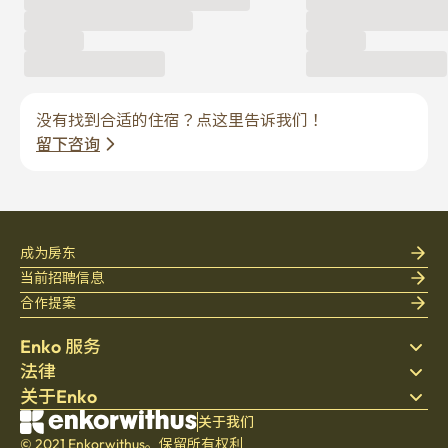
没有找到合适的住宿？点这里告诉我们！
留下咨询
成为房东
当前招聘信息
合作提案
Enko 服务
法律
搜索房源
关于Enko
床上用品
隐私政策
博客
服务条款
公司介绍
关于我们
帮助中心
© 2021 Enkorwithus。保留所有权利
取消与退款政策
招聘