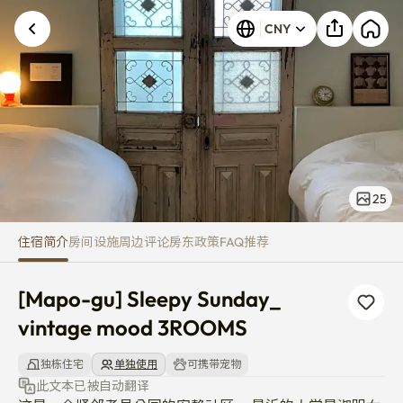
[Mapo-gu] Sleepy Sunday_ vi
CNY
25
住宿简介
房间
设施
周边
评论
房东
政策
FAQ
推荐
[Mapo-gu] Sleepy Sunday_ 
vintage mood 3ROOMS
独栋住宅
单独使用
可携带宠物
此文本已被自动翻译