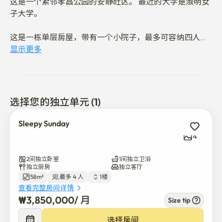
这是一个紧邻孝昌公园的安静社区。 最近的大学是淑明女
子大学。

这是一栋单层房屋，带有一个小院子，最多可容纳四人。 
复古的门和家具被用来打造独特的内部装饰。

显示更多
长时间使用洗衣机和烘干机很方便。
选择您的独立单元 (1)
Sleepy Sunday
4
2间独立卧室
1间独立卫浴
独立厨房
独立客厅
58m²
最多 4 人
1楼
查看完整房间详情
₩
3,850,000
/ 
月
Size tip
选择房间