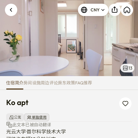
Ko apt
CNY
13
住宿简介
房间
设施
周边
评论
房东
政策
FAQ
推荐
Ko apt
公寓
单独使用
此文本已被自动翻译
光云大学·首尔科学技术大学 
