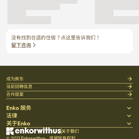
没有找到合适的住宿？点这里告诉我们！
留下咨询
成为房东
当前招聘信息
合作提案
Enko 服务
法律
搜索房源
关于Enko
床上用品
隐私政策
博客
服务条款
公司介绍
关于我们
帮助中心
© 2021 Enkorwithus。保留所有权利
取消与退款政策
招聘