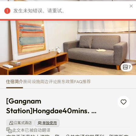
[Gangnam Station]Hongdae40m
发生未知错误。请重试。
CNY
7
住宿简介
房间
设施
周边
评论
房东
政策
FAQ
推荐
[Gangnam 
Station]Hongdae40mins. 
Geondae20mins.Fulloption.
公寓式酒店
单独使用
此文本已被自动翻译