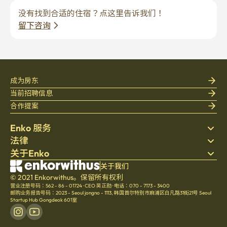
没有找到合适的住宿？点这里告诉我们！
留下咨询
成为房东
当前招聘信息
合作提案
Enko 服务
法律
搜索房源
关于Enko
床上用品
隐私政策
博客
服务条款
公司介绍
关于我们
帮助中心
© 2021 Enkorwithus。保留所有权利
取消与退款政策
招聘
营业注册号码：562 - 86 - 01724
·
CEO 吴正勋
·
电话：070 - 7173 - 3400
文化
邮购业务报告号码：2023 - Seoul jongno - 1113
,
韩国首尔特别市麻浦区白凡路31街21号 Seoul
Startup Hub Gongdeok 601室