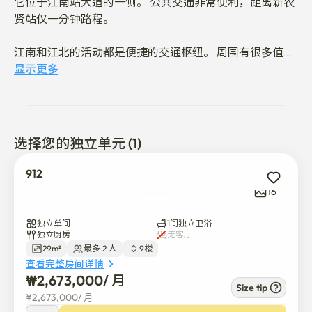
它位于江南站大道的一侧。 公共交通非常便利，距离新农
贤站仅一分钟路程。 

江南和江北的活动都是便捷的交通枢纽。 周围有很多值得
享受的东西，下一栋楼是京都书店。
显示更多
选择您的独立单元 (1)
912
16
独立单间
1间独立卫浴
独立厨房
无客厅
29m²
最多 2 人
9楼
查看完整房间详情
₩
2,673,000
/ 
月
Size tip
¥
2,673,000
/ 
月