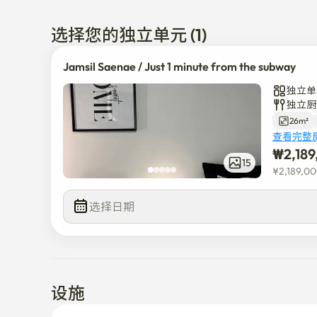
温暖的锅炉和免费Wi-Fi,是旅行、业务、访问医院、
选择您的独立单元 (1)
🚆 方便的位置

到2号线（蚕室新站）步行4分钟。

Jamsil Saenae / Just 1 minute from the subway
 市中心地区（COEX、江南）、大学（建国、汉阳、
独立单
可直接移动

独立厨
26m²
到9号线（综合运动场站）步行5分钟。 

查看完整
可直达金浦机场、汝矣岛、论岘

₩
2,18
机场直达换乘的附近机场巴士站位置

15
¥
2,189,0
🍴小区

选择日期
位于著名的蚕室新内饮食街 便利店 娱乐场所附近

在本地及现代餐厅享受 K-Food

设施
Olive Young & Daiso 享受 K-Beauty（步行 3 分钟）
