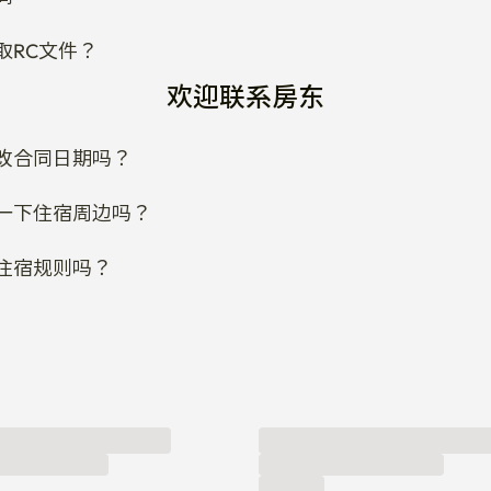
取RC文件？
欢迎联系房东
改合同日期吗？
一下住宿周边吗？
住宿规则吗？