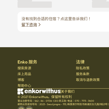
没有找到合适的住宿？点这里告诉我们！
留下咨询
Enko 服务
法律
搜索房源
隐私政策
床上用品
服务条款
博客
取消与退款政策
帮助中心
关于我们
© 2021 Enkorwithus。保留所有权利
营业注册号码：562 - 86 - 01724
·
CEO 吴正勋
·
电话：070 - 7173 - 3400
邮购业务报告号码：2023 - Seoul jongno - 1113
,
韩国首尔特别市麻浦区白凡路31街21号 Seoul 