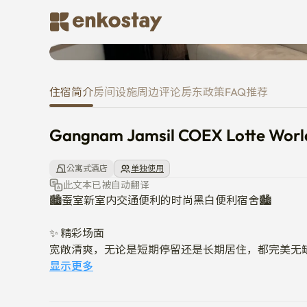
Gangnam Jamsil COEX Lotte Wo
住宿简介
房间
设施
周边
评论
房东
政策
FAQ
推荐
Gangnam Jamsil COEX Lotte Worl
公寓式酒店
单独使用
此文本已被自动翻译
🏙️蚕室新室内交通便利的时尚黑白便利宿舍🏙️

✨ 精彩场面

宽敞清爽，无论是短期停留还是长期居住，都完美无缺
以现代感黑白装饰的空间干净舒适

显示更多
配有长室、全套家电，无需携带行李即可生活。

综合运动场站步行1分钟，到周边便利设施仅需1分钟，