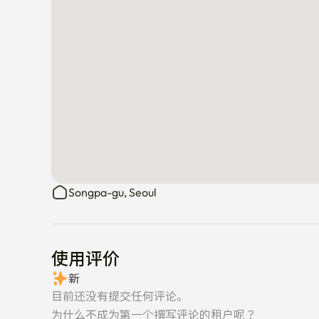
宠物必须事先得到主人许可才能被允许。

👤 主机介绍

精通英语和韩语。 学习基本的西班牙语、日语和中文。
请用任何语言发信息 — 我会尽全力帮您的！

❤️预约时，1.访问目的2.使用期间3.访问人员4.其他咨
请通过[聊天咨询]发送以下信息。

❤️非面对面自助入室方式。

❤️预约后,入住当天上午通过租赁通知和密码信息传达。
Songpa-gu, Seoul
❤️绝对禁止（请务必确认）🙏)

 室内吸烟（包括电子烟）/携带宠物

使用评价
→ 揭发时清洁费30万韩元+立即退房措施

→ 预约人数和实际入住人数不同时,将立即退房。

新
目前还没有提交任何评论。
📍超临站地角！ 综合运动场站步行1分钟

为什么不成为第一个撰写评论的租户呢？