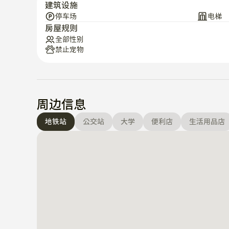
建筑设施
在综合运动场（演唱会）、乐天世界、石村湖享受K-活
停车场
电梯
房屋规则
体验首尔充满活力的生活方式的充满活力的舒适地区

全部性别
禁止宠物
✨ 特别服务

韩国欢迎饮料&欢迎食品提供

🏡 住宿详细信息及导游 📌

周边信息
自助值机及退房（值机当天发送的门码）

地铁站
公交站
大学
便利店
生活用品店
要求时提供床上用品（请事先告知）

禁烟（清扫时可能会收取额外费用）

一楼垃圾处理场

卫生间马桶不要掉纸巾或异物
