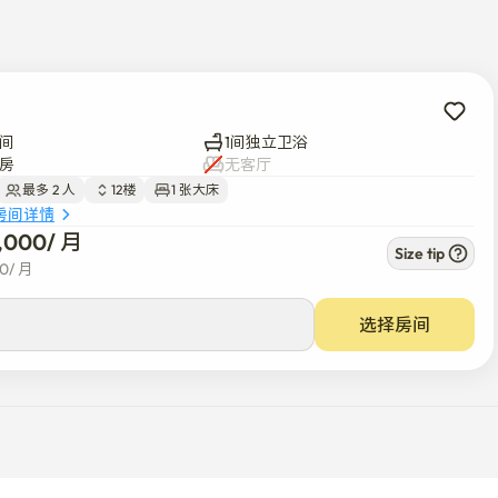
出差等任何目的都令人满意的宿舍。

弘益、梨花、首尔）、文化名胜（圣水、市政府等） 

间
1间独立卫浴
房
无客厅
最多 2 人
12楼
1 张大床
房间详情
9,000
/ 
月
Size tip
00
/ 
月
选择房间