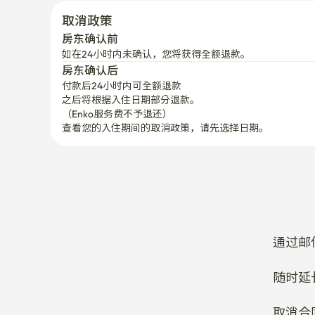
->很适合上班族出行。

取消政策
房东确认前
✨三星医院&峨山医院车程10-15分钟

如在24小时内未确认，您将获得全额退款。
房东确认后
❤️乐天塔、乐天世界、乐天购物中心、石村湖、松理团
付款后24小时内可全额退款
之后将根据入住日期部分退款。

（Enko服务费不予退还）
👍交通太好了👍
查看您的入住期间的取消政策，请先选择日期。
通过邮
随时延
取消合