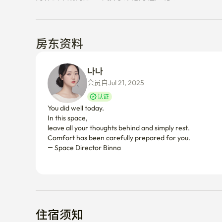
🏪1楼是CU便利店

房东资料
😆 星巴克，友利银行都步行1分钟

☕️医院，大创，汉堡王，著名咖啡店徒步1分钟

나나 
会员自Jul 21, 2025
✔️ 距离乐天世界、石村湖、松里团路很近的约会·散步go
认证
You did well today.

✔️从三星医院/峨山医院开车10~15分钟，对监护人也
In this space,

leave all your thoughts behind and simply rest.

Comfort has been carefully prepared for you.

— Space Director Binna

🚉 双重临站地角

2 号线蚕室新内站 3 分钟 / 2,9 号线综合运动场站 5 分钟
🚉8号线至蚕室站1站巴士

住宿须知
🚌coex&三成站非常近。
