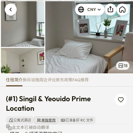
(#1) Singil & Yeouido Prime Loca
CNY
18
住宿简介
房间
设施
周边
评论
房东
政策
FAQ
推荐
(#1) Singil & Yeouido Prime 
Location
公寓式酒店
单独使用
已准备好 RC 文件
此文本已被自动翻译