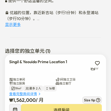
■ 提供一个舒适温馨的空间。

🚊 优越的位置，靠近新吉站（步行1分钟）和永登浦站
（步行10分钟）。

显示更多
✨amenities✨  

■ 一楼商业店铺:  

二人世界（咖啡店）、便利店、投币洗衣店、水果店、韩
选择您的独立单元 (1)
国小吃吧、韩国餐厅、手工比萨与啤酒酒吧

Singil & Yeouido Prime Location 1
■ 附近:  

17
梅加咖啡（1分钟），星巴克（5分钟），永登浦美食街（5
分钟），永登浦公园（5分钟）

独立单间
1间独立卫浴
独立厨房
独立客厅
19m²
最多 2 人
16楼
🛏️ 配备齐全的床、沙发、洗衣机、互联网电视、无线网络
查看完整房间详情
等。
₩
1,562,000
/ 
月
Size tip
选择房间