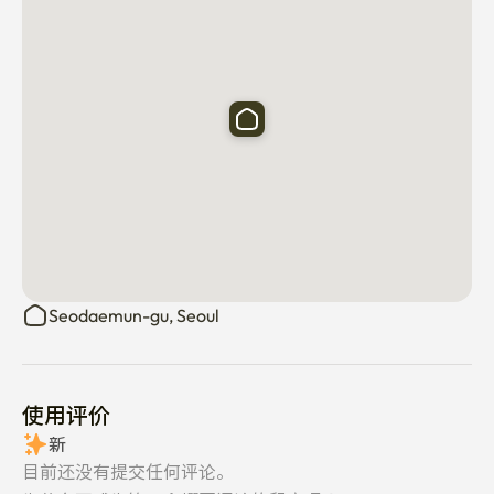
	• 70英寸电视，客厅里有大空调。

	• 顶层（四楼）

        • 木地板

        • 20公斤洗衣机

        • 应要求，我可以介绍从仁川机场出发的面包车服务。 
司机可以帮你把行李搬进公寓。
Seodaemun-gu, Seoul
使用评价
新
目前还没有提交任何评论。