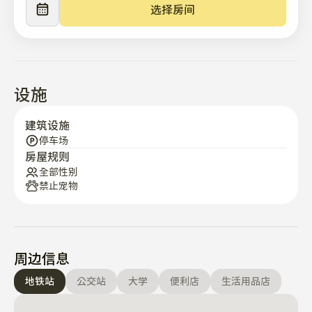
	• 超宽敞的起居室和厨房

选择房间
	• 每个房间都足够远，可以保持隐私。

2. 和平的	

        • 每个房间和客厅都有令人惊叹的自然光线	

	• 超安静的起居区

设施
3. 位置	

建筑设施
        • 步行三分钟即可到达便利店

停车场
房屋规则
        • 机场巴士站步行5分钟 #6005（500米）

全部性别
        • 距延世大学非常近。（步行300米 - 5分钟）

禁止宠物
        • 距延世医院（1.7公里 - 步行30分钟，乘公交20分钟）	

        • 绝佳位置:公交站（步行3分钟），弘大地铁站（1.5公
里）*接送免费！

周边信息
*这一带最大的公寓！

地铁站
公交站
大学
便利店
生活用品店
4. 等等
