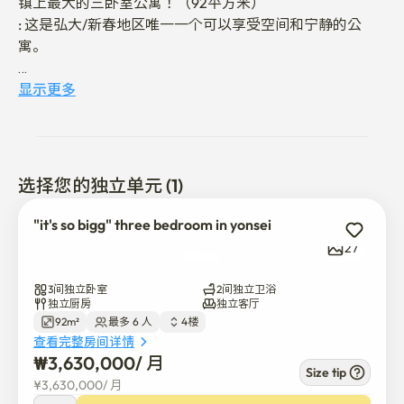
镇上最大的三卧室公寓！（92平方米）

: 这是弘大/新春地区唯一一个可以享受空间和宁静的公
寓。

*对于长期预订，请发消息给我。 冬季，春季，夏季，秋
显示更多
季

如有任何问题，请随时发短信给我。

选择您的独立单元 (1)
1. 宽敞	

"it's so bigg" three bedroom in yonsei
	• 镇上最大的三卧室公寓！（92平方米）

27
        • 房间1（两张超单人床: 如果你把它放在一起，它可以
变成一张特大号床。

3间独立卧室
2间独立卫浴
        • 房间2（女王床）

独立厨房
独立客厅
92m²
最多 6 人
4楼
        • 三号房（女王床）

查看完整房间详情
        • 可供4到6人入住。

₩
3,630,000
/ 
月
	• 两个厕所:一个私人，一个共用

Size tip
¥
3,630,000
/ 
月
        • 两个阳台:一个用于洗衣，另一个用于旅行行李。
