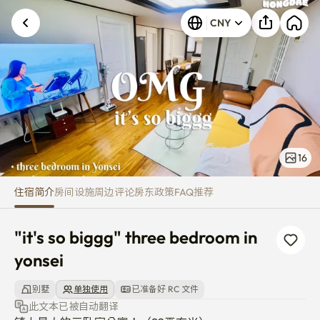
"it's so biggg" three bedroom in
CNY
16
住宿简介
房间
设施
周边
评论
房东
政策
FAQ
推荐
"it's so biggg" three bedroom in 
yonsei
别墅
单独使用
已准备好 RC 文件
此文本已被自动翻译