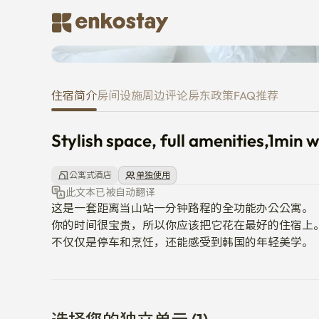
Stylish space, full amenities,1
住宿简介
房间
设施
周边
评论
房东
政策
FAQ
推荐
Stylish space, full amenities,1min
公寓式酒店
单独使用
此文本已被自动翻译
这是一套距离当山站一分钟路程的全功能办公公寓。

你的时间很宝贵，所以你应该把它花在最好的住宿上。
不仅仅是停车和烹饪，还能感受到韩国的年轻美学。