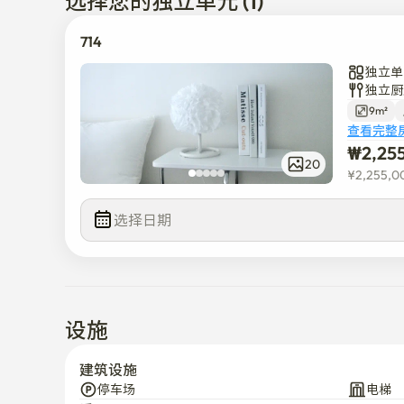
选择您的独立单元 (1)
714
独立单
独立厨
9m²
查看完整
₩
2,25
20
¥
2,255,0
选择日期
设施
建筑设施
停车场
电梯