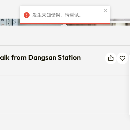
发生未知错误。请重试。
min walk from Dangsan Station
 walk from Dangsan Station

