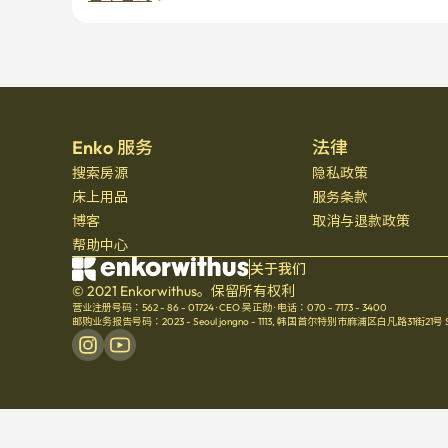
Enko 服务
法律
搜索房源
隐私政策
床上用品
服务条款
博客
取消与退款政策
帮助中心
关于我们
© 2021 Enkorwithus。保留所有权利
营业注册号码：562 - 86 - 01724
·
CEO 吴正勋
·
电话：070 - 7173 - 3400
邮购业务报告号码：2023 - Seoul jongno - 1113
,
韩国首尔特别市麻浦区白凡路31街21号 Seoul 