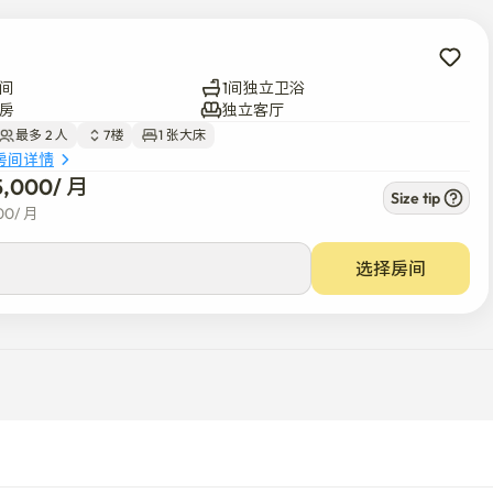
间
1间独立卫浴
房
独立客厅
最多 2 人
7楼
1 张大床
房间详情
5,000
/ 
月
Size tip
00
/ 
月
选择房间