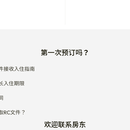
第一次预订吗？
件接收入住指南
长入住期限
同
取RC文件？
欢迎联系房东
改合同日期吗？