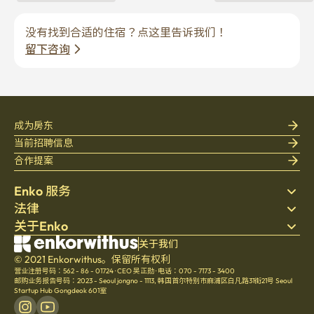
没有找到合适的住宿？点这里告诉我们！
留下咨询
成为房东
当前招聘信息
合作提案
Enko 服务
法律
搜索房源
关于Enko
床上用品
隐私政策
博客
服务条款
公司介绍
关于我们
帮助中心
© 2021 Enkorwithus。保留所有权利
取消与退款政策
招聘
营业注册号码：562 - 86 - 01724
·
CEO 吴正勋
·
电话：070 - 7173 - 3400
文化
邮购业务报告号码：2023 - Seoul jongno - 1113
,
韩国首尔特别市麻浦区白凡路31街21号 Seoul
Startup Hub Gongdeok 601室