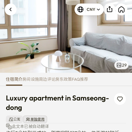
Luxury apartment in Samseon
CNY
发生未知错误。请重试。
29
住宿简介
房间
设施
周边
评论
房东
政策
FAQ
推荐
Luxury apartment in Samseong-
dong
公寓
单独使用
此文本已被自动翻译