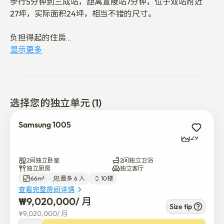
步行5分钟到三成站，距离宣陵站7分钟，位于双站附近

27坪，实际面积24坪，相当不错的尺寸。

负担得起的住房

因为基本配置齐全

显示更多
节省了费用 比起江南其他两居室公寓

性价比好的地方很受欢迎。

位于浦项制铁十字路口背面的

选择您的独立单元 (1)
三成洞友情中足以居住3~4名Sher

尺寸的空间

Samsung 1005
29
- 入住是以非面对面的方式进行的。

- 入住时间是下午4点，退房时间是上午11点。

2间独立卧室
2间独立卫浴
独立厨房
独立客厅
66m²
最多 6 人
10楼
-需要提前入住时会产生追加费用

查看完整房间详情
（每小时 5 万韩元 / 4 个半小时，4 个小时以上按一天的量
₩
9,020,000
/ 
月
计算）

Size tip
¥
9,020,000
/ 
月