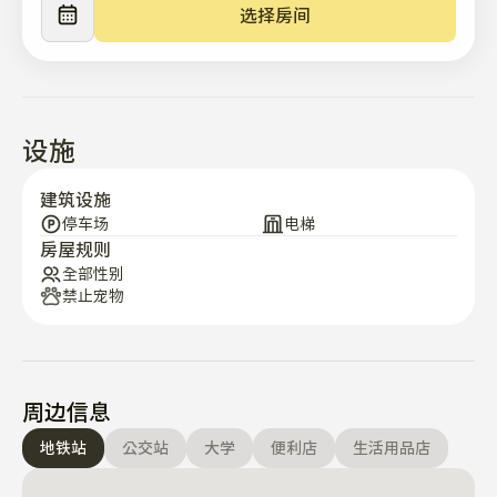
※ 使用规则

选择房间
1. 吸烟罚款 1000 ＄

2. 家具设施损坏时全额赔偿

3. 发生投诉时立即采取退房措施

设施
紧急通知

由于国内公共卫生管理法的加强，租赁物中租赁人无法提
建筑设施
供床上用品和毛巾、餐具等公共卫生物品，需要的人到达
停车场
电梯
房屋规则
时，请向租赁企业支付3万韩元使用物品！

全部性别
禁止宠物
如果需要这些物品，可以为您准备需要3万韩元的便利设
施租赁公司。 你可以直接支付给物品公司。

谢谢。

周边信息
三成站步行6分钟

地铁站
公交站
大学
便利店
生活用品店
宣陵站徒步5分钟