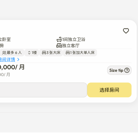
活非常方便。

立卧室
1间独立卫浴
房
独立客厅
最多 6 人
1楼
3 张大床
1 张加大单人床
房间详情
0,000
/ 
月
Size tip
00
/ 
月
选择房间