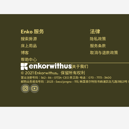
Enko 服务
法律
搜索房源
隐私政策
床上用品
服务条款
博客
取消与退款政策
帮助中心
关于我们
© 2021 Enkorwithus。保留所有权利
营业注册号码：562 - 86 - 01724
·
CEO 吴正勋
·
电话：070 - 7173 - 3400
邮购业务报告号码：2023 - Seoul jongno - 1113
,
韩国首尔特别市麻浦区白凡路31街21号 Seoul 