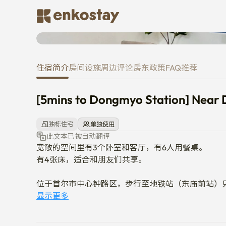
[5mins to Dongmyo Station] 
住宿简介
房间
设施
周边
评论
房东
政策
FAQ
推荐
[5mins to Dongmyo Station] Nea
独栋住宅
单独使用
此文本已被自动翻译
宽敞的空间里有3个卧室和客厅，有6人用餐桌。

有4张床，适合和朋友们共享。

位于首尔市中心钟路区，步行至地铁站（东庙前站）只需
20分钟内可以到达DDP和明洞。

显示更多
到高丽大学坐地铁2站(5分钟距离),到庆熙大学坐地铁3站