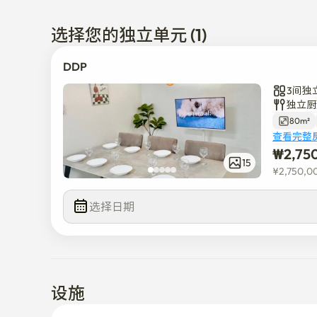
因为是1楼单独住宅,所以private,不上下楼梯,所以生
选择您的独立单元 (1)
（水/电/煤气费固定管理费）

DDP
超出时，实际超出使用量时，可能会追加请求。）
3间独
独立厨
80m²
查看完整
₩
2,75
15
¥
2,750,0
选择日期
设施