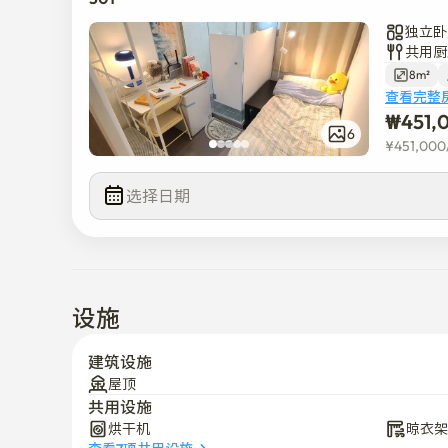
独立卧
共用厨
8m²
查看完整
₩
451,
6
¥
451,000
选择日期
设施
建筑设施
屋顶
共用设施
烘干机
晾衣架