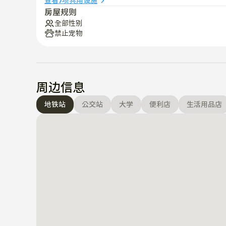
查看7项共用设施
房屋规则
全部性别
禁止宠物
周边信息
地铁站
公交站
大学
便利店
生活用品店