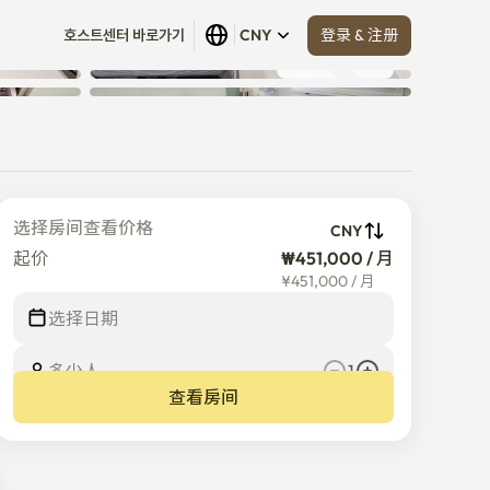
登录 & 注册
호스트센터 바로가기
CNY
查看全部
 (
8
)
选择房间查看价格
CNY
起价
₩451,000 / 月
¥
451,000
/
月
选择日期
多少人
1
查看房间