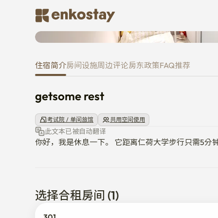
getsome rest
住宿简介
房间
设施
周边
评论
房东
政策
FAQ
推荐
getsome rest
考试院 / 单间旅馆
共用空间使用
此文本已被自动翻译
你好，我是休息一下。 它距离仁荷大学步行只需5分
选择合租房间 (1)
301