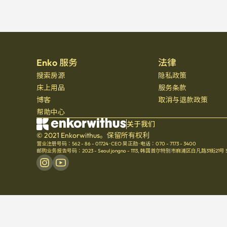
Enko 服务
法律
搜索房源
隐私政策
床上用品
服务条款
博客
取消与退款政策
帮助中心
关于我们
© 2021 Enkorwithus。保留所有权利
营业注册号码：562 - 86 - 01724
·
CEO 吴正勋
·
电话：070 - 7173 - 3400
邮购业务报告号码：2023 - Seoul jongno - 1113
,
韩国首尔特别市麻浦区白凡路31街21号 Seoul 