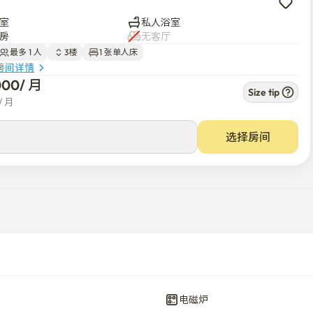
室
私人浴室
房
无客厅
最多 1 人
3楼
1 张单人床
房间详情
000
/ 
月
Size tip
/ 
月
选择房间
电磁炉