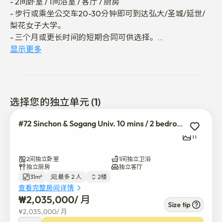
- 2间卧室 / 1间浴室 / 客厅 / 厨房

- 步行或乘坐公交车20-30分钟即可到达弘大/圣城/延世/
梨花女子大学。

- 三个月或更长时间的短期合同可供选择。

显示更多
这是一栋靠近新屯站的温馨房子！ 🙂

*公用设施费用（燃气、电费、水费）每月最高可达
100,000韩元，超出部分将由客人承担。
选择您的独立单元 (1)
#72 Sinchon & Sogang Univ. 10 mins / 2 bedrooms
11
2间独立卧室
1间独立卫浴
独立厨房
独立客厅
31m²
最多 2 人
2楼
查看完整房间详情
₩
2,035,000
/ 
月
Size tip
¥
2,035,000
/ 
月