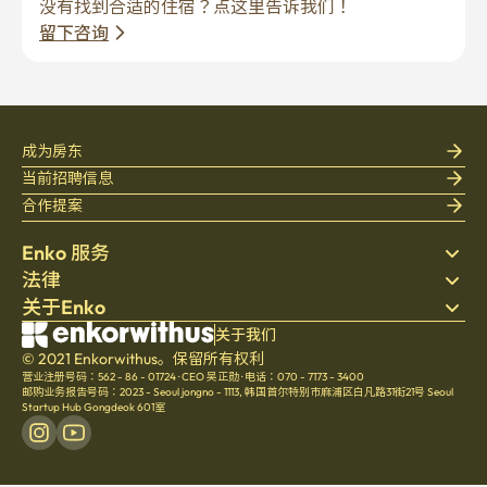
没有找到合适的住宿？点这里告诉我们！
留下咨询
成为房东
当前招聘信息
合作提案
Enko 服务
法律
搜索房源
关于Enko
床上用品
隐私政策
博客
服务条款
公司介绍
关于我们
帮助中心
© 2021 Enkorwithus。保留所有权利
取消与退款政策
招聘
营业注册号码：562 - 86 - 01724
·
CEO 吴正勋
·
电话：070 - 7173 - 3400
文化
邮购业务报告号码：2023 - Seoul jongno - 1113
,
韩国首尔特别市麻浦区白凡路31街21号 Seoul
Startup Hub Gongdeok 601室