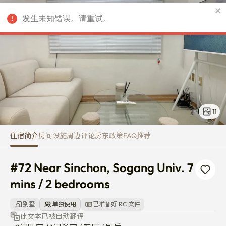
#72 Near Sinchon, Sogang Univ.
发生未知错误。请重试。
CNY
11
住宿简介
房间
设施
周边
评论
房东
政策
FAQ
推荐
#72 Near Sinchon, Sogang Univ. 7 
mins / 2 bedrooms
别墅
单独使用
已准备好 RC 文件
此文本已被自动翻译