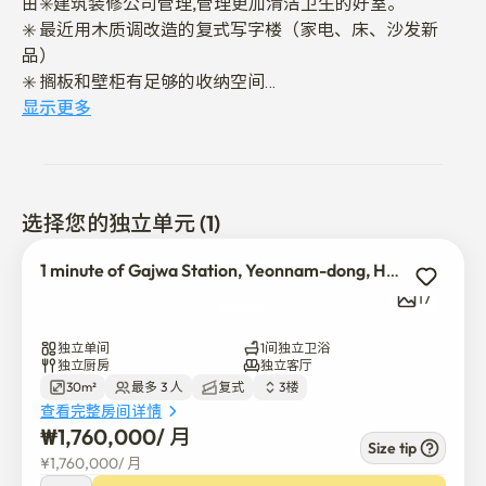
由✳️建筑装修公司管理,管理更加清洁卫生的好室。 

✳️ 最近用木质调改造的复式写字楼（家电、床、沙发新
品）

✳️ 搁板和壁柜有足够的收纳空间

✳️弘益大学入口站步行 25 分钟/公交车 10 分钟/地铁站 1 分
显示更多
钟距离/机场 25 分钟 

✳️舒适温馨的酒店式床上用品大号床

✳️ 是安静又安静的小区。 延坪岛公园，弘济川徒步5分
钟，汉江徒步30分钟
选择您的独立单元 (1)
1 minute of Gajwa Station, Yeonnam-dong, Hongdae Entrance
17
独立单间
1间独立卫浴
独立厨房
独立客厅
30m²
最多 3 人
复式
3楼
查看完整房间详情
₩
1,760,000
/ 
月
Size tip
¥
1,760,000
/ 
月