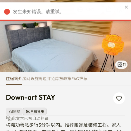
Down-art STAY
发生未知错误。请重试。
CNY
11
住宿简介
房间
设施
周边
评论
房东
政策
FAQ
推荐
Down-art STAY
别墅
单独使用
此文本已被自动翻译
梅滩劝善站步行3分钟以内。推荐搬家及装修工程。家人