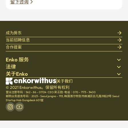
留下咨询
成为房东
当前招聘信息
合作提案
Enko 服务
法律
搜索房源
关于Enko
床上用品
隐私政策
博客
服务条款
公司介绍
关于我们
帮助中心
© 2021 Enkorwithus。保留所有权利
取消与退款政策
招聘
营业注册号码：562 - 86 - 01724
·
CEO 吴正勋
·
电话：070 - 7173 - 3400
文化
邮购业务报告号码：2023 - Seoul jongno - 1113
,
韩国首尔特别市麻浦区白凡路31街21号 Seoul
Startup Hub Gongdeok 601室