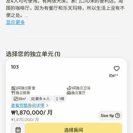
及4人均可使用。有两张大床。家门口10米的便利店。周
围的咖啡厅。因为有餐厅和乐天玛特，所以生活上没有不
便之处。

水原会议中心10分钟。水原市厅5分钟。水原站10分钟内
显示更多
可以到达。可以追加预约上面，请通过聊天咨询。

你好。

我们宿舍是非面对面入学考试，如果方便的话，可以用短
选择您的独立单元 (1)
信介绍的密码直接入住。 入住时间是14点到13点。（可根
据住宿预约情况进行调整）

103
合同确定后，会发送入住及使用通知信息。

11
室内吸烟，禁止携带宠物入室。

室内吸烟时需要特殊清洁费。

2间独立卧室
1间独立卫浴
独立厨房
独立客厅
33m²
最多 4 人
1楼
家门口的24小时便利店。煤田劝善站190米
查看完整房间详情
₩
1,870,000
/ 
月
Size tip
¥
1,870,000
/ 
月
选择房间