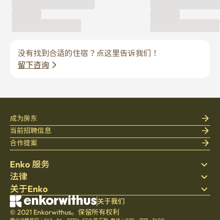
没有找到合适的住宿？点这里告诉我们！
留下咨询
成为房东
当前招聘信息
合作提案
Enko 服务
法律
搜索房源
关于Enko
床上用品
隐私政策
博客
服务条款
公司介绍
关于我们
帮助中心
© 2021 Enkorwithus。保留所有权利
取消与退款政策
招聘