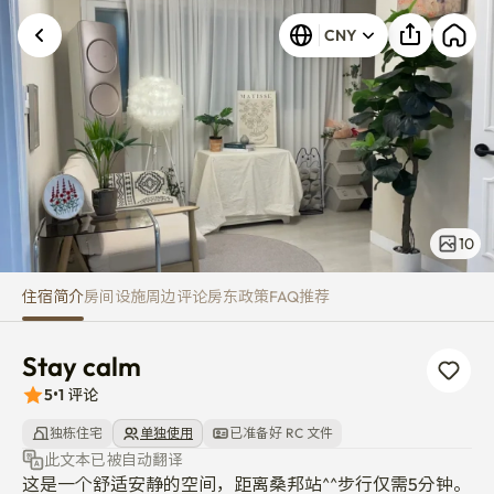
Stay calm
CNY
10
住宿简介
房间
设施
周边
评论
房东
政策
FAQ
推荐
Stay calm
5
•
1
评论
独栋住宅
单独使用
已准备好 RC 文件
此文本已被自动翻译
这是一个舒适安静的空间，距离桑邦站^^步行仅需5分钟。
