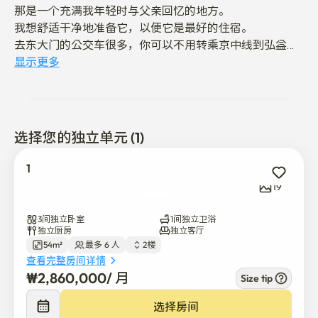
那是一个充满我年轻时与父亲回忆的地方。

我想舒适干净地准备它，以便它是最好的住宿。

去东大门的公交车很多，你可以不用转乘京中线到弘益大
学站，在30分钟内到达那里。

显示更多
庆熙大学、汉国外国语大学和大学都不远。
选择您的独立单元 (1)
1
19
3间独立卧室
1间独立卫浴
独立厨房
独立客厅
54m²
最多 6 人
2楼
查看完整房间详情
₩
2,860,000
/ 
月
Size tip
选择房间