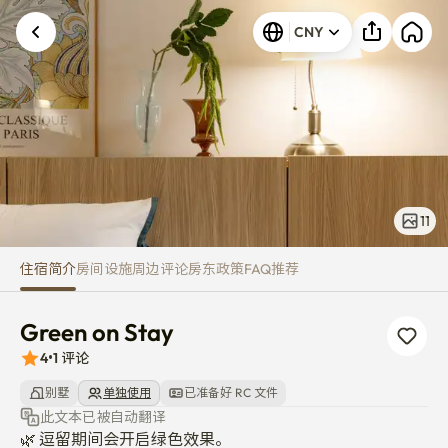
Green on Stay
发生未知错误。请重试。
CNY
11
住宿简介
房间
设施
周边
评论
房东
政策
FAQ
推荐
Green on Stay
4
•
1
评论
别墅
单独使用
已准备好 RC 文件
此文本已被自动翻译
🌿 逗留期间会开启绿色效果。
