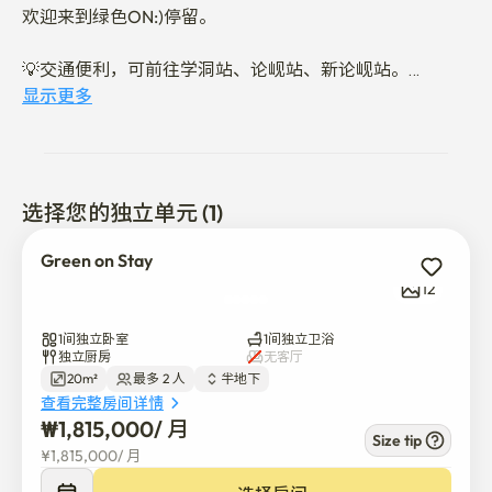
欢迎来到绿色ON:)停留。

💡交通便利，可前往学洞站、论岘站、新论岘站。

🛎️ 可灵活安排入住和退房

显示更多
🛏️ 宽敞的床铺，最多可住2人

🚪分开的厨房和房间，保持清洁卫生

🧹 专业清洁公司定期消毒，保持干净 

☀️配备空气净化器和除湿机，环境舒适
选择您的独立单元 (1)
Green on Stay
12
1间独立卧室
1间独立卫浴
独立厨房
无客厅
20m²
最多 2 人
半地下
查看完整房间详情
₩
1,815,000
/ 
月
Size tip
¥
1,815,000
/ 
月