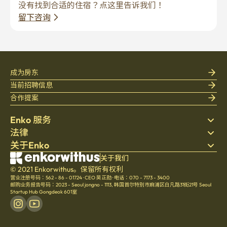
成为房东
当前招聘信息
合作提案
Enko 服务
法律
搜索房源
关于Enko
床上用品
隐私政策
博客
服务条款
公司介绍
关于我们
帮助中心
© 2021 Enkorwithus。保留所有权利
取消与退款政策
招聘
营业注册号码：562 - 86 - 01724
·
CEO 吴正勋
·
电话：070 - 7173 - 3400
文化
邮购业务报告号码：2023 - Seoul jongno - 1113
,
韩国首尔特别市麻浦区白凡路31街21号 Seoul
Startup Hub Gongdeok 601室