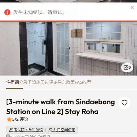
[3-minute walk from Sindaebang
发生未知错误。请重试。
CNY
8
住宿简介
房间
设施
周边
评论
房东
政策
FAQ
推荐
[3-minute walk from Sindaebang 
Station on Line 2] Stay Roha
5
•
2
评论
考试院 / 单间旅馆
共用空间使用