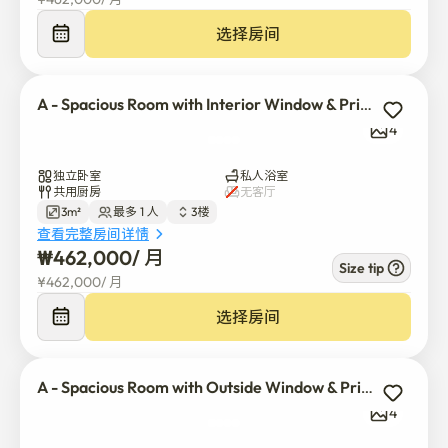
- 超高速网络，提供Wi-Fi

- 万科克制冰饮水机 

选择房间
- 整洁的卫生间

- 粉房设置

- 洗衣机4台，烘干机2台，免费提供洗涤剂

A - Spacious Room with Interior Window & Private Shower
- 免费提供大米、方便面等

4
- 安装ADT Caps安全CCTV

- 冷暖气热水24小时营业

独立卧室
私人浴室
共用厨房
无客厅
- 利用自动温度传感器，夏天24小时启动空调，冬天24小
3m²
最多 1 人
3楼
时启动地板暖气

查看完整房间详情
- 宽敞的停车位

₩
462,000
/ 
月
Size tip
- 长/短期住宿均可

¥
462,000
/ 
月
- 可进行迁入申报

选择房间
- 现金收据

- 可签发外国人居住地证明书

- 屋顶可用

A - Spacious Room with Outside Window & Private Shower
4
所有客房内禁止吸烟。

只能在屋顶吸烟。
