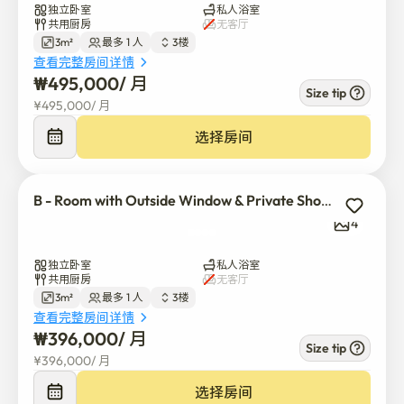
独立卧室
私人浴室
共用厨房
无客厅
我们宿舍离2号线新大方地铁站步行3分钟。

3m²
最多 1 人
3楼
宿舍前面有道林川，适合散步和慢跑。

查看完整房间详情
宿舍附近有很多大创、超市、便宜又好吃的餐厅和咖啡
₩
495,000
/ 
月
Size tip
厅。

¥
495,000
/ 
月
附近还有传统市场，在首尔生活很方便。

选择房间
距离2号线新大方地铁站步行3分钟。

B - Room with Outside Window & Private Shower
宿舍附近有机场巴士6017路车站。
4
独立卧室
私人浴室
共用厨房
无客厅
3m²
最多 1 人
3楼
查看完整房间详情
₩
396,000
/ 
月
Size tip
¥
396,000
/ 
月
选择房间