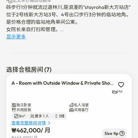
此文本已被自动翻译
🧸步行1分钟就流过道林川,是浪漫的"stayroha新大方站店"

位于2号线新大方站3号、4号出口步行3分钟的临站地角。

是价格合理的临站地角单间公寓。

女院长亲自打扫和管理。

显示更多
🧸我们是专门为学生、短期租赁（超短期也欢迎）、上班
族、出差、留学生、住一个月游客等准备的空间。

搬家日期模棱两可的人，欢迎大家来首尔住一个月

最重视的是一起进行的人们的氛围

选择合租房间 (7)
想和高品质居民一起生活的人请立即联系我！

A - Room with Outside Window & Private Shower
- 男/女楼分开运营

10
- 每个房间都有自己的淋浴间.

- 所有房间都是用ARC特殊砖建成的，隔音性能最佳！

独立卧室
私人浴室
- 宽敞整洁的公用厨房和公用空间。

共用厨房
共用客厅
3m²
最多 1 人
3楼
- 私人冰箱

查看完整房间详情
- 大型公用冰柜

₩
462,000
/ 
月
- 所有房间均设置单独门锁

Size tip
¥
462,000
/ 
月