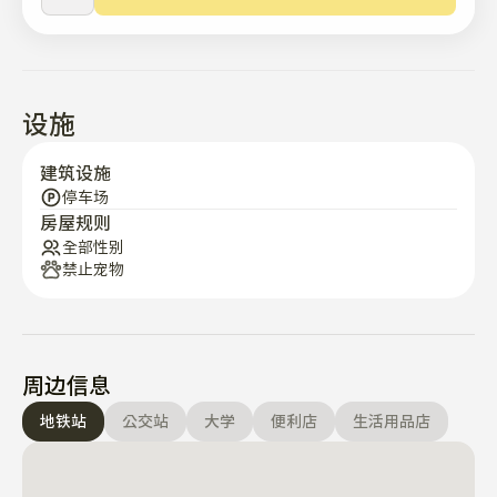
退房时请把垃圾和食物垃圾分开排出。

距离芦原站步行5分钟,周边大型超市、餐厅、咖啡厅多种
多样。

因为是公寓小区，所以很安全。

设施
方便前往大学城和市中心。

居住地区的特性是安静安全的氛围。

建筑设施
停车场
房屋规则
宿舍距离地铁4号线和7号线都经过的芦原站步行5分钟。

全部性别
两条线路都可以使用，前往首尔主要地区非常方便。

禁止宠物
无需换乘即可到达江南、弘大、明洞等主要市中心地区。
周边信息
地铁站
公交站
大学
便利店
生活用品店