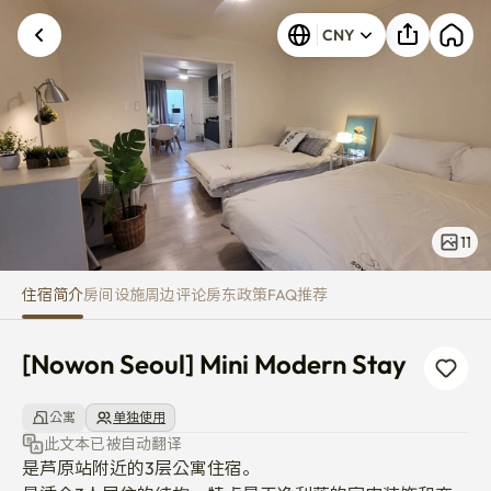
[Nowon Seoul] Mini Modern Sta
CNY
11
住宿简介
房间
设施
周边
评论
房东
政策
FAQ
推荐
[Nowon Seoul] Mini Modern Stay
公寓
单独使用
此文本已被自动翻译
是芦原站附近的3层公寓住宿。
