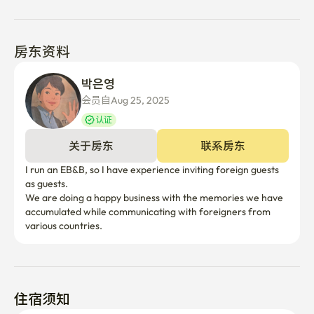
房东资料
박은영 
会员自Aug 25, 2025
认证
关于房东
联系房东
I run an EB&B, so I have experience inviting foreign guests 
as guests.

We are doing a happy business with the memories we have 
accumulated while communicating with foreigners from 
various countries.
住宿须知