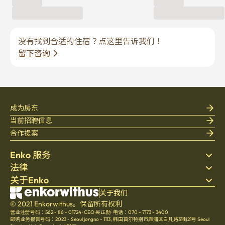
没有找到合适的住宿？点这里告诉我们！
留下咨询
成为房东
当前招聘信息
合作提案
Enko 服务
法律
搜索房源
关于Enko
床上用品
隐私政策
博客
服务条款
公司介绍
关于我们
帮助中心
© 2021 Enkorwithus。保留所有权利
取消与退款政策
招聘
营业注册号码：562 - 86 - 01724
·
CEO 吴正勋
·
电话：070 - 7173 - 3400
文化
邮购业务报告号码：2023 - Seoul jongno - 1113
,
韩国首尔特别市麻浦区白凡路31街21号 Seoul