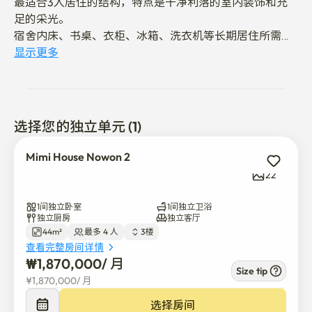
最适合3人居住的结构，特点是干净利落的室内装饰和充
足的采光。

宿舍内床、书桌、衣柜、冰箱、洗衣机等长期居住所需家
电一应俱全。

显示更多
5分钟距离有百货商店地铁（4号线，7号线），步行5分钟
距离有唐岘川（散步街）咖啡厅、餐厅、地铁站。

生活便利性很高。

因为是安静安全的居住区,所以是适合留学生、上班族、长
选择您的独立单元 (1)
期住客的空间。

Mimi House Nowon 2
22
不允许带宠物。

1间独立卧室
1间独立卫浴
禁止房客以外的访客住宿。

独立厨房
独立客厅
44m²
最多 4 人
3楼
查看完整房间详情
室内绝对禁烟。

₩
1,870,000
/ 
月
Size tip
¥
1,870,000
/ 
月
晚上10点以后请把噪音最小化。

选择房间