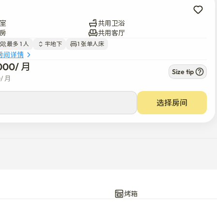
室
共用卫浴
房
共用客厅
最多 1 人
半地下
1 张单人床
房间详情
000
/ 
月
Size tip
0
/ 
月
选择房间
烤箱