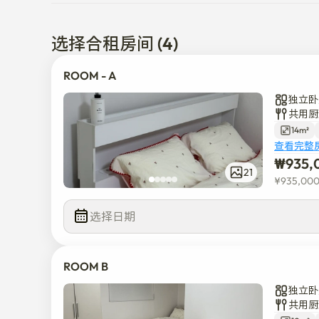
🏡 STAY 介绍

- 汉阳大学站 1分钟 ｜ 女士专用 ｜

选择合租房间 (4)
- 位于首尔城东区杏堂洞的女性专用共享房，

这是最近新开张的干净、管理良好的空间。

ROOM - A
独立卧
- 一个总共只有4人居住的小规模共享房屋。

共用厨
减少独自生活的负担,充分保护隐私的结构。

14m²
特别适合外国学生、交换生和实习生居住。

查看完整
₩
935,
📍 位置&接近性

21
¥
935,00
汉阳大站（2号线）→ 步行 1 分钟

选择日期
汉阳大学 → 步行 5 分钟

往十里站 → 步行 10 分钟 / 地铁站 1 站

（可使用 2、5 号线、盆唐线、京义中央线）

ROOM B
圣水洞→地铁10分钟（咖啡厅·美食店·热门场所）

东大门 → 地铁15分钟

独立卧
共用厨