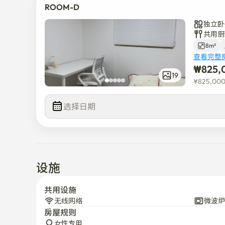
ROOM-D
独立卧
共用厨
8m²
查看完整
₩
825,
19
¥
825,00
选择日期
设施
共用设施
无线网络
微波炉
房屋规则
女性专用