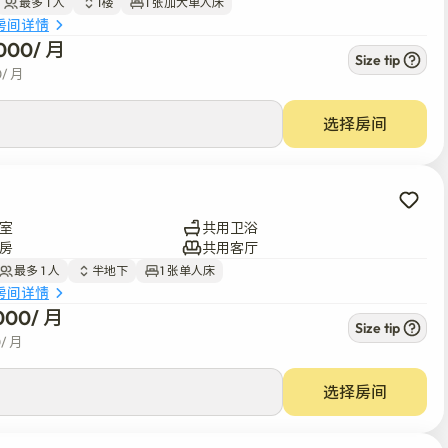
最多 1 人
1楼
1 张加大单人床
地区的出行非常方便。
房间详情
000
/ 
月
Size tip
0
/ 
月
选择房间
室
共用卫浴
房
共用客厅
最多 1 人
半地下
1 张单人床
房间详情
000
/ 
月
Size tip
0
/ 
月
选择房间