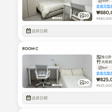
10m²
**位于2号线线上，江南、弘大、市政府等首尔主要
查看完整
₩
880,
20
¥
880,00
选择日期
ROOM C
独立卧
共用厨
8m²
查看完整
₩
825,
20
¥
825,00
选择日期