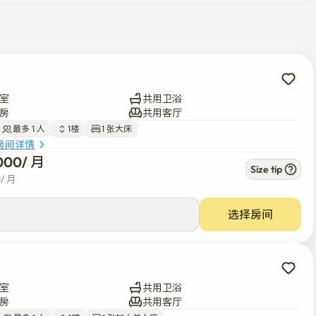
室
共用卫浴
房
共用客厅
最多 1 人
1楼
1 张大床
房间详情
000
/ 
月
Size tip
0
/ 
月
选择房间
室
共用卫浴
房
共用客厅