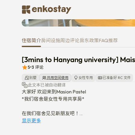
[3mins to Hanyang university] 
住宿简介
房间
设施
周边
评论
房东
政策
FAQ
推荐
[3mins to Hanyang university] Mai
5
•
3
评论
别墅
共用空间使用
女性专用
已准备好 RC 文件
此文本已被自动翻译
大家好 欢迎来到Masion Pastel

*我们宿舍是女性专用共享房*

在我们宿舍见见新朋友吧！

韩国交换生生活会过得更充实。 

显示更多