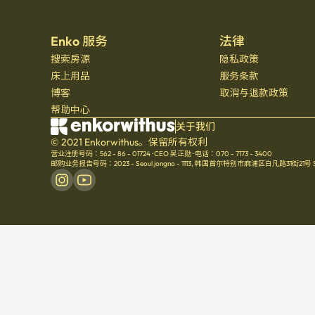
Enko 服务
法律
搜索房源
隐私政策
床上用品
服务条款
博客
取消与退款政策
帮助中心
关于我们
© 2021 Enkorwithus。保留所有权利
营业注册号码：562 - 86 - 01724
·
CEO 吴正勋
·
电话：070 - 7173 - 3400
邮购业务报告号码：2023 - Seoul jongno - 1113
,
韩国首尔特别市麻浦区白凡路31街21号 Seoul 