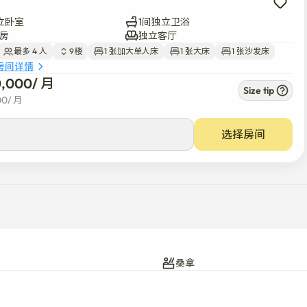
立卧室
1间独立卫浴
房
独立客厅
最多 4 人
9楼
1 张加大单人床
1 张大床
1 张沙发床
房间详情
0,000
/ 
月
Size tip
00
/ 
月
选择房间
桑拿