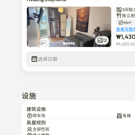
3间独
独立厨
45m²
查看完整
₩
1,43
12
¥
1,430,0
选择日期
设施
建筑设施
停车场
电梯
房屋规则
全部性别