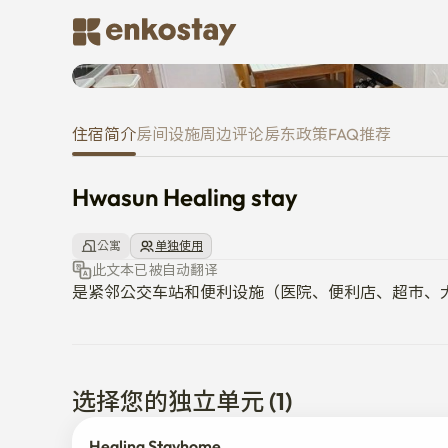
Hwasun Healing stay
住宿简介
房间
设施
周边
评论
房东
政策
FAQ
推荐
Hwasun Healing stay
公寓
单独使用
此文本已被自动翻译
是紧邻公交车站和便利设施（医院、便利店、超市、
选择您的独立单元 (1)
Healing Stayhome