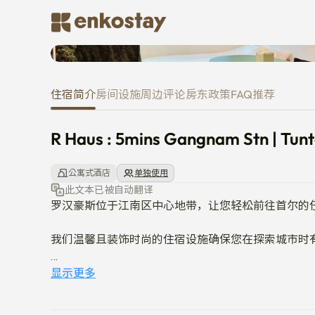
R Haus : 5mins Gangnam Stn | T
住宿简介
房间
设施
周边
评论
房东
政策
FAQ
推荐
R Haus : 5mins Gangnam Stn | Tunta
公寓式酒店
单独使用
此文本已被自动翻译
罗汉豪斯位于江南区中心地带，让您轻松前往首尔的任
我们温馨且装饰时尚的住宿设施确保您在探索城市时有
在我们柔和的灯光和转盘上舒缓的音乐声中放松身心。
显示更多
我们希望您在罗汉豪斯的住宿充满美好的回忆。