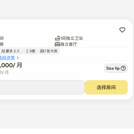
间
1间独立卫浴
房
独立客厅
最多 2 人
5楼
1 张大床
房间详情
5,000
/ 
月
Size tip
00
/ 
月
选择房间