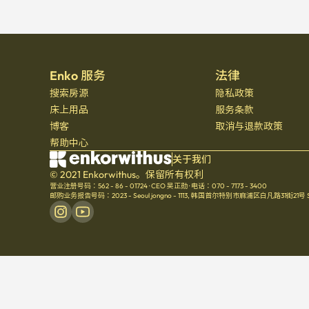
Enko 服务
法律
搜索房源
隐私政策
床上用品
服务条款
博客
取消与退款政策
帮助中心
关于我们
© 2021 Enkorwithus。保留所有权利
营业注册号码：562 - 86 - 01724
·
CEO 吴正勋
·
电话：070 - 7173 - 3400
邮购业务报告号码：2023 - Seoul jongno - 1113
,
韩国首尔特别市麻浦区白凡路31街21号 Seoul 