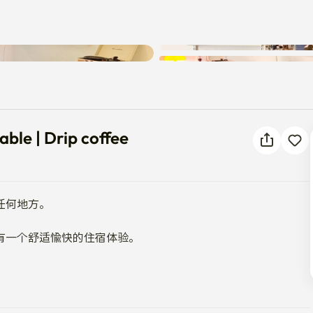
发生未知错误。请重试。
untable | Drip coffee
ble | Drip coffee
何地方。

一个舒适愉快的住宿体验。

 给自己倒一杯啤酒或葡萄酒，随便些。
