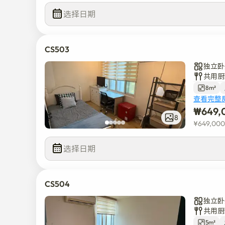
选择日期
CS503
独立卧
共用厨
8m²
查看完整
₩
649,
8
¥
649,000
选择日期
CS504
独立卧
共用厨
5m²