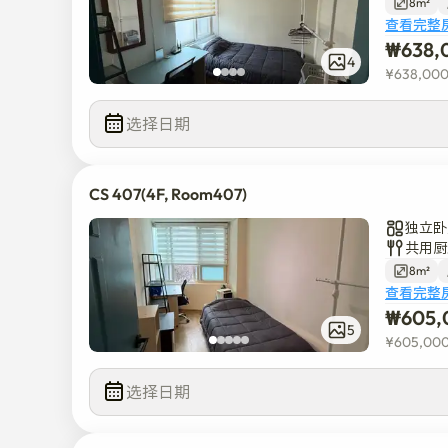
8m²
查看完整
₩
638,
4
¥
638,00
选择日期
CS 407(4F, Room407)
独立卧
共用厨
8m²
查看完整
₩
605,
5
¥
605,00
选择日期