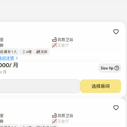
室
共用卫浴
房
无客厅
最多 1 人
4楼
无床
房间详情
000
/ 
月
Size tip
0
/ 
月
选择房间
室
共用卫浴
房
无客厅