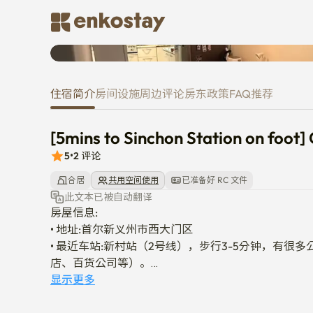
[5mins to Sinchon Station on f
住宿简介
房间
设施
周边
评论
房东
政策
FAQ
推荐
[5mins to Sinchon Station on foot]
5
•
2
评论
合居
共用空间使用
已准备好 RC 文件
此文本已被自动翻译
房屋信息:

• 地址:首尔新义州市西大门区

• 最近车站:新村站（2号线），步行3-5分钟，有
店、百货公司等）。

• 建筑类型:国际合租房

显示更多
• 每个房间:提供床+床单、书桌、椅子、衣橱、无线网