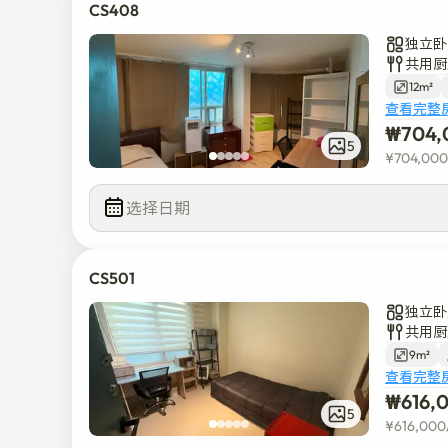
CS408
独立卧
共用厨
12m²
查看完整
₩
704,
5
¥
704,000
选择日期
CS501
独立卧
共用厨
9m²
查看完整
₩
616,
5
¥
616,000