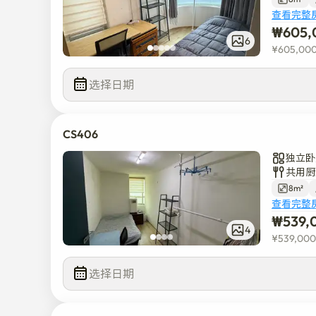
查看完整
₩
605,
6
¥
605,00
选择日期
CS406
独立卧
共用厨
8m²
查看完整
₩
539,
4
¥
539,000
选择日期