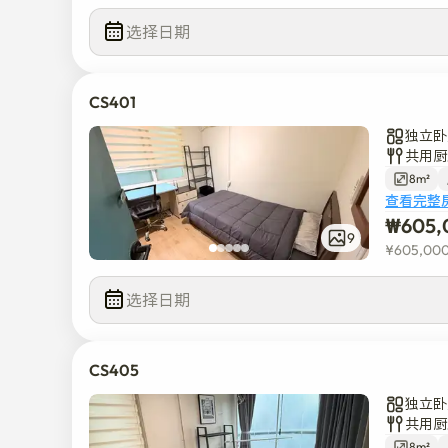
选择日期
CS401
独立卧
共用厨
8m²
查看完整
₩
605,
9
¥
605,00
选择日期
CS405
独立卧
共用厨
8m²