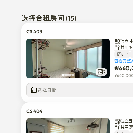
• 共享空间:每层的浴室 + 四楼的厨房 + 洗衣机

- 入住时间:下午3点

选择合租房间 (15)
- 退房时间:上午11点
CS 403
独立卧
共用厨
8m²
查看完整
₩
660,
7
¥
660,00
选择日期
CS 404
独立卧
共用厨