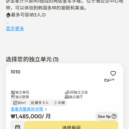
🌿由客厅1+房间1组成的两居室写字楼。 位于海云台中心地
带，可以体验到韩国多样的面貌和美食。

🏠最多可容纳3人:D

💟 宿舍全部客房绝对禁烟。 (发生特殊费用)

显示更多
💟基准人员:3名。 

💟 短期租赁特性上不提供一次性用品和床上用品。 请务必
携带。

💟 禁止携带宠物。 （揭发时发生费用）

选择您的独立单元 (1)
💟 禁止派对或活动。

💟 退房(退房)时确认的破损和丢失物品,确认责任所在后可
1010
另行赔偿。

24
💟 可以保管行李，提前寄存。

独立单间
1间独立卫浴
🚉 海云台站步行5分钟

独立厨房
独立客厅
30m²
最多 3 人
10楼
🌊 徒步10分钟海水浴场

查看完整房间详情
🛌🏻 超级单人床/Queen床

₩
1,485,000
/ 
月
Size tip
📺Netflix / YouTube 仅限观看

✅短期租赁特性上不提供一次性用品。

选择房间