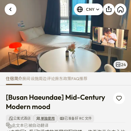
[Busan Haeundae] Mid-Centur
CNY
24
住宿简介
房间
设施
周边
评论
房东
政策
FAQ
推荐
[Busan Haeundae] Mid-Century 
Modern mood
公寓式酒店
单独使用
已准备好 RC 文件
此文本已被自动翻译