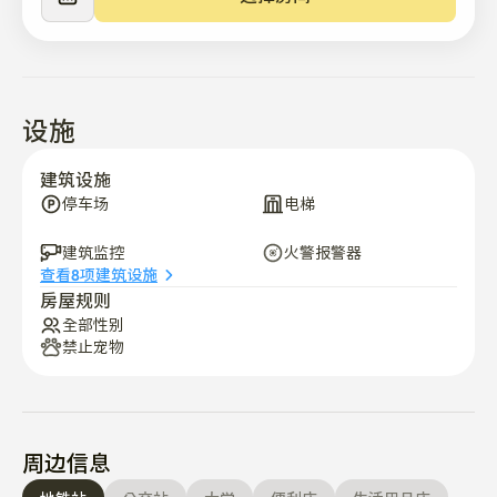
请务必携带个人物品。

🚗停车指南（免费停车！ 但是有例外事项，请提前咨询。

水上乐园俱乐部5分钟车程

海云台海水浴场步行15分钟，车程11分钟

设施
海云台陕川猪肉汤饭总店步行3分钟

建筑设施
密阳米肠猪肉汤饭釜山总店步行5分钟
停车场
电梯
建筑监控
火警报警器
查看8项建筑设施
房屋规则
全部性别
禁止宠物
周边信息