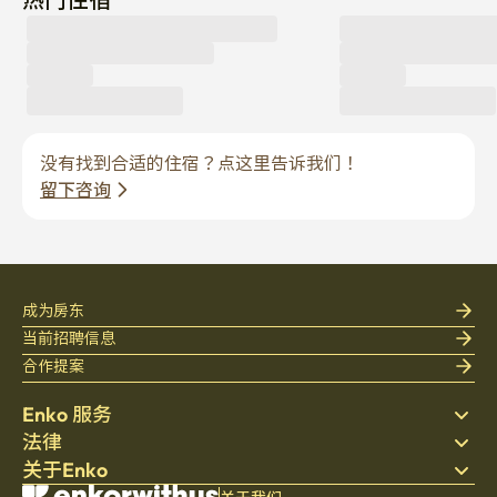
没有找到合适的住宿？点这里告诉我们！
留下咨询
成为房东
当前招聘信息
合作提案
Enko 服务
法律
搜索房源
关于Enko
床上用品
隐私政策
博客
服务条款
公司介绍
关于我们
帮助中心
© 2021 Enkorwithus。保留所有权利
取消与退款政策
招聘
营业注册号码：562 - 86 - 01724
·
CEO 吴正勋
·
电话：070 - 7173 - 3400