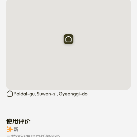
Paldal-gu, Suwon-si, Gyeonggi-do
使用评价
新