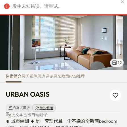
URBAN OASIS
发生未知错误。请重试。
CNY
22
住宿简介
房间
设施
周边
评论
房东
政策
FAQ
推荐
URBAN OASIS
公寓式酒店
单独使用
此文本已被自动翻译
🌵 城市绿洲 🌵 是一套现代且一尘不染的全新两bedroom