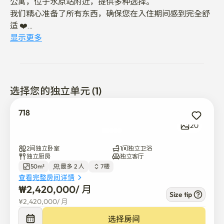
公寓，位于水原站附近，提供多种选择。

我们精心准备了所有东西，确保您在入住期间感到完全舒
适 ❤️

愿你在这里的时光成为一段如礼物般的回忆 🍀

显示更多
距水原站步行7–10分钟

步行7分钟即可到达首尔公交及机场公交站

选择您的独立单元 (1)
步行即可到达乐天百货及阿克萨广场 / 乘坐地铁1站即可到
718
达斯塔菲尔德

20
公交车站位于大楼入口正前方，位置十分便利。

2间独立卧室
1间独立卫浴
独立厨房
独立客厅
50m²
最多 2 人
7楼
查看完整房间详情
在您入住期间，我们强烈推荐您参观行宫洞（距离仅2公
₩
2,420,000
/ 
月
里，乘公交或汽车大约需要7分钟）。

Size tip
¥
2,420,000
/ 
月
它充满了值得一看的风景和美味的当地美食！😊
选择房间