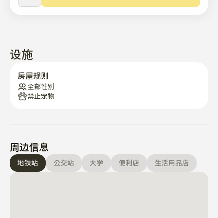
 卫生间天花板可能有点低，请参考这一点。 

^^在Stay ViVi2 祝您旅途愉快！

如有疑问，请随时咨询。
设施
房屋规则
全部性别
禁止宠物
周边信息
地铁站
公交站
大学
便利店
生活用品店