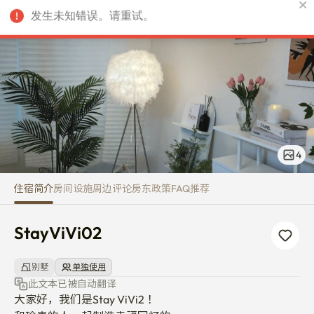
StayViVi02
发生未知错误。请重试。
CNY
4
住宿简介
房间
设施
周边
评论
房东
政策
FAQ
推荐
StayViVi02
别墅
单独使用
此文本已被自动翻译
大家好，我们是Stay ViVi2！
