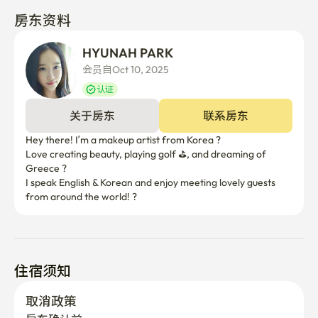
房东资料
HYUNAH PARK
会员自Oct 10, 2025
认证
关于房东
联系房东
Hey there! I’m a makeup artist from Korea ?

Love creating beauty, playing golf ⛳, and dreaming of 
Greece ?️

I speak English & Korean and enjoy meeting lovely guests 
住宿须知
取消政策