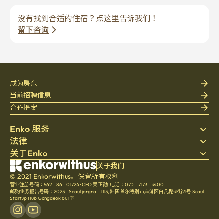
没有找到合适的住宿？点这里告诉我们！
留下咨询
成为房东
当前招聘信息
合作提案
Enko 服务
法律
搜索房源
关于Enko
床上用品
隐私政策
博客
服务条款
公司介绍
关于我们
帮助中心
© 2021 Enkorwithus。保留所有权利
取消与退款政策
招聘
营业注册号码：562 - 86 - 01724
·
CEO 吴正勋
·
电话：070 - 7173 - 3400
文化
邮购业务报告号码：2023 - Seoul jongno - 1113
,
韩国首尔特别市麻浦区白凡路31街21号 Seoul
Startup Hub Gongdeok 601室