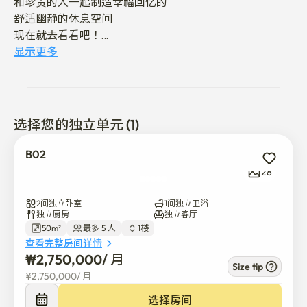
和珍贵的人一起制造幸福回忆的

舒适幽静的休息空间 

现在就去看看吧！

- 定位导航

显示更多
-桥垈站（2号线、3号线）徒步1分钟

-乘坐机场巴士（6020路）时 → 桥大站 5 号出口下车后步
行 3 分钟（仁川机场 → 首尔）

- 位于 2 号线/3 号线临站地角，方便前往主要旅游景点

选择您的独立单元 (1)
*周边便利设施

B02
安静的住宅区治愈STAY 

28
步行一分钟以内

→ 超市 (欧利芙洋、大创)

2间独立卧室
1间独立卫浴
→ 便利店

独立厨房
独立客厅
50m²
最多 5 人
1楼
→  各色各样的餐厅

查看完整房间详情
** 预约前确认事项

₩
2,750,000
/ 
月
我们宿舍是半地下结构，下6个台阶就可以入住。

Size tip
¥
2,750,000
/ 
月
→ 但是因为大窗户和丰富的自然光，所以拥有温馨明亮的
氛围。 

选择房间