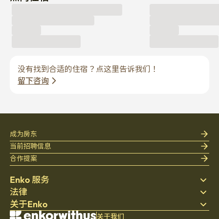
没有找到合适的住宿？点这里告诉我们！
留下咨询
成为房东
当前招聘信息
合作提案
Enko 服务
法律
搜索房源
关于Enko
床上用品
隐私政策
博客
服务条款
公司介绍
关于我们