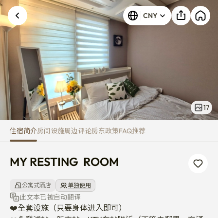
MY RESTING ROOM
CNY
17
住宿简介
房间
设施
周边
评论
房东
政策
FAQ
推荐
MY RESTING  ROOM
公寓式酒店
单独使用
此文本已被自动翻译
❤️全套设施（只要身体进入即可）
