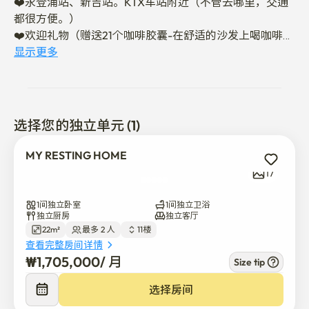
❤️永登浦站、新吉站。KTX车站附近（不管去哪里，交通
都很方便。）

❤️欢迎礼物（赠送21个咖啡胶囊-在舒适的沙发上喝咖啡的
悠闲~）

显示更多
❤️汉江圣心医院步行12分钟

❤️时代广场、新世界百货商店、乐天百货商店、大创附近

❤️提供酒店式60支床上用品，舒适的床铺

❤️永登浦公园徒步5分钟

选择您的独立单元 (1)
❤️仁川机场巴士（6007路）

MY RESTING HOME
签约时非面对面签约

17
下午3点。退房时间上午11点

绝对禁止吸烟

1间独立卧室
1间独立卫浴
不能养宠物狗

独立厨房
独立客厅
22m²
最多 2 人
11楼
物品损坏&污染时要求赔偿损失。

查看完整房间详情
₩
1,705,000
/ 
月
Size tip
是新建的写字楼，状态最好的宿舍，重视清洁的写字楼。

使用Twosome Place、CU便利店、硬币洗衣店

选择房间
麻浦、合井、新村、弘大车辆20~30分钟以内。汝矣岛车