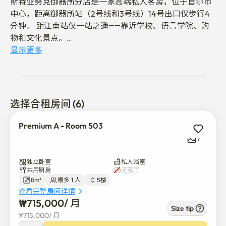
斯特亚努克御器所分店是一家高端私人客房，位于首尔市
中心，距离御器所站（2号线和3号线）14号出口仅步行4
分钟。 距江南站仅一站之遥——靠近学校、语言学院、购
物和文化景点。

私人无线网络，全配备，私人冰箱，以及安全的环境——非
显示更多
常适合国际学生、交换生和工作假期签证持有者。 所有公
用设施都包含在内，以便您使用。

房间特色

• 床、书桌、椅子和衣橱都包括在内。

选择合租房间 (6)
• 私人高速无线网络

• 强大的空调与供暖系统

Premium A - Room 503
• 个人数字门锁

7
• 私人冰箱

建筑与服务

独立卧室
私人浴室
• 全天候闭路电视与安全大楼

共用厨房
无客厅
8m²
最多 1 人
5楼
• 共享冷冻室

查看完整房间详情
• 免费烘干机及洗衣机

₩
715,000
/ 
月
• 免费提供洗衣液

Size tip
¥
715,000
/ 
月
• 免费烹饪用具租赁
