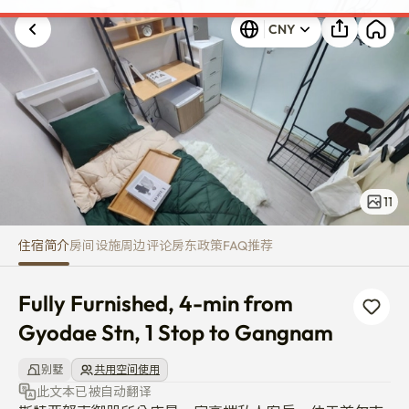
Fully Furnished, 4-min from G
发生未知错误。请重试。
CNY
11
住宿简介
房间
设施
周边
评论
房东
政策
FAQ
推荐
Fully Furnished, 4-min from 
Gyodae Stn, 1 Stop to Gangnam
别墅
共用空间使用
此文本已被自动翻译