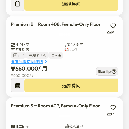
• 共享厨房及公共区域清洁

选择房间
• 说英语的经理

公用设施

• 所有公用设施均已包含（电力、水、燃气、互联网）

Premium B – Room 408, Female-Only Floor
存款

8
• 需要存入150,000韩元

• 退房后10个工作日内，如未发现损坏或问题，将退还至
独立卧室
私人浴室
共用厨房
无客厅
您的银行账户。

8m²
最多 1 人
4楼
交通运输

查看完整房间详情
• 2号线和3号线的换乘站——快速通往江南、松坡、蚕室等
₩
660,000
/ 
月
Size tip
地方
¥
660,000
/ 
月
选择房间
Premium S – Room 407, Female-Only Floor
7
独立卧室
私人浴室