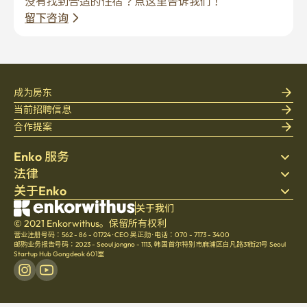
没有找到合适的住宿？点这里告诉我们！
留下咨询
成为房东
当前招聘信息
合作提案
Enko 服务
法律
搜索房源
关于Enko
床上用品
隐私政策
博客
服务条款
公司介绍
关于我们
帮助中心
© 2021 Enkorwithus。保留所有权利
取消与退款政策
招聘
营业注册号码：562 - 86 - 01724
·
CEO 吴正勋
·
电话：070 - 7173 - 3400
文化
邮购业务报告号码：2023 - Seoul jongno - 1113
,
韩国首尔特别市麻浦区白凡路31街21号 Seoul
Startup Hub Gongdeok 601室