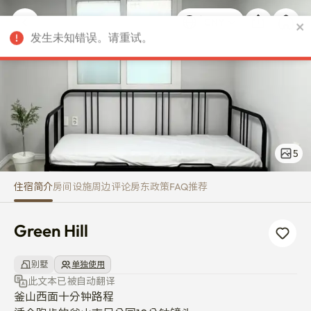
Green Hill
CNY
发生未知错误。请重试。
5
住宿简介
房间
设施
周边
评论
房东
政策
FAQ
推荐
Green Hill
别墅
单独使用
此文本已被自动翻译
釜山西面十分钟路程
