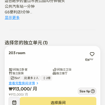
适合跑步的釜山市民公园10分钟镜头

公共汽车站一分钟

GS便利店1分钟

显示更多
韩国人的健康秘诀登山！

山就在后面，是可以享受健康生活的空间。

希望今天也能在大自然中度过健康的一天~💚
选择您的独立单元 (1)
203 room
10
1间独立卧室
1间独立卫浴
独立厨房
独立客厅
15m²
最多 2 人
2楼
查看完整房间详情
₩
913,000
/ 
月
Size tip
¥
913,000
/ 
月
选择房间