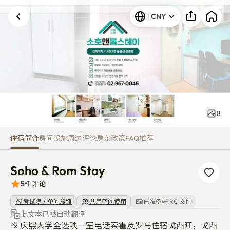
Soho & Rom Stay
CNY
8
住宿简介
房间
设施
周边
评论
房东
政策
FAQ
推荐
Soho & Rom Stay
5
•
1
评论
考试院 / 单间旅馆
共用空间使用
已准备好 RC 文件
此文本已被自动翻译
※ 庆熙大学全选项一室电话索霍及罗马住宿戈西旺，戈西