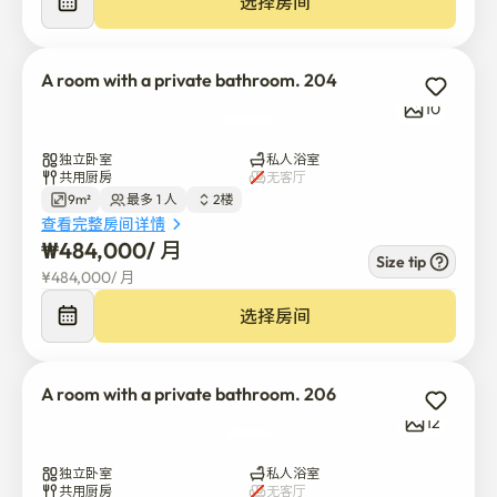
选择房间
所有房间都是共用的。

- 互联网线路，提供无线网络

- 厨房:冰箱、净水器、感应炉、微波炉、电压力锅、厨房
A room with a private bathroom. 204
电器和设备

10
- 每个房间都配备有独立的数字门锁和储物柜式的鞋架。

- 免收各种公用事业账单和管理费

独立卧室
私人浴室
共用厨房
无客厅
- 您可以报告入住情况！！

9m²
最多 1 人
2楼
- 安全系统: 消防安全设施、洒水器、火灾探测器、灭火
查看完整房间详情
器、闭路电视等齐全！！

₩
484,000
/ 
月
Size tip
- 提升运营水平

¥
484,000
/ 
月
- 购买火灾保险！！

选择房间
免费提供

- 米饭 / 拉面 / 调味料

A room with a private bathroom. 206
- 洗衣液

12
- 免费管理各种公用事业账单

- 洗衣机烘干机

独立卧室
私人浴室
共用厨房
无客厅