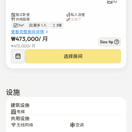
10
独立卧室
私人浴室
共用厨房
无客厅
7m²
最多 1 人
3楼
查看完整房间详情
₩
473,000
/ 
月
Size tip
¥
473,000
/ 
月
选择房间
设施
建筑设施
电梯
共用设施
无线网络
空调