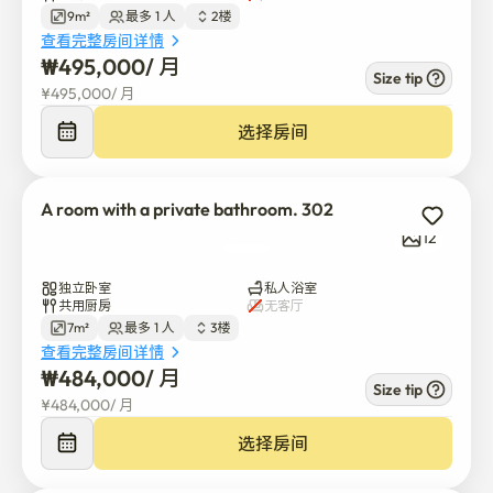
入场费 - 存款50,000至100,000韩元

9m²
最多 1 人
2楼
* 带厕所的工作室每月租金在38万到45万韩元之间。

查看完整房间详情
* 每月使用公共厕所的迷你房 30万到35万韩元

₩
495,000
/ 
月
Size tip
* 女性专属班级的运作

¥
495,000
/ 
月
* 距霍吉站步行7分钟，

选择房间
交通十分便利，比如路线和公交车。

* 紧邻古寺院，有许多设施和娱乐场所，如庆熙大学、庆
熙医疗中心、牙科医院、牙科学院、家乐、星巴克、赛百
A room with a private bathroom. 302
味和美食巷。

12
* 这是一堵砖墙，而不是胶合板，与其它戈希旺相比，它
具有出色的隔音效果。

独立卧室
私人浴室
* 屋顶很宽，所以使用晾衣架既开放又方便。

共用厨房
无客厅
7m²
最多 1 人
3楼
现在就在这所方便、安全且干净的庆熙大学享受一个舒适
查看完整房间详情
₩
484,000
/ 
月
的休息吧！

Size tip
¥
484,000
/ 
月
索霍与罗马家庭住宿，我们将为您创造一个舒适的生活空
选择房间
间，让您的生活没有任何不便。
