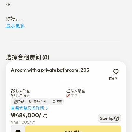
※

你好。

舒适宜人的居住空间

显示更多
让我介绍一下索霍与罗马停留。

索霍与罗马住宿环境宜人，生活空间悠闲。

选择合租房间 (8)
索霍与罗马住宿距离庆熙大学正门仅步行2分钟，而庆熙
医疗中心则位于步行1分钟的距离内，是庆熙大学学生、办
A room with a private bathroom. 203
公室工作人员和医院实习生的最佳居住空间。

8
这也是往返汉国外国语大学、城市大学和韩国大学的最佳
独立卧室
私人浴室
地点。

共用厨房
无客厅
7m²
最多 1 人
2楼
查看完整房间详情
特别是对于通勤上班的上班族和准备公务员考试的考生来
₩
484,000
/ 
月
说，交通非常便利。

Size tip
¥
484,000
/ 
月
我们正努力创造一个最优的生活环境。
