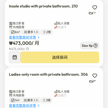
如果您有任何关于附言的其他问题，请通过电话联系我
Insole studio with private bathroom. 210
们，我们将竭诚为您咨询。

11
索霍与罗马，保持梦想。

独立卧室
私人浴室
共用厨房
无客厅
[新手地图]

8m²
最多 1 人
2楼
查看完整房间详情
索霍与罗马住宿一室酒店

₩
473,000
/ 
月
首尔东大门区京汇大路3巷14号2至5楼

Size tip
¥
473,000
/ 
月
https://naver.me/5oi9yFQf
选择房间
Ladies-only room with private bathroom. 306
9
独立卧室
私人浴室
共用厨房
无客厅
7m²
最多 1 人
3楼
查看完整房间详情