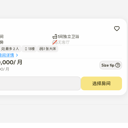
便。

间
1间独立卫浴
房
无客厅
最多 2 人
13楼
1 张大床
房间详情
0,000
/ 
月
元）。 然而，自动驾驶汽车和进口大型车辆很难进行机械停车，所
Size tip
00
/ 
月
选择房间
集物品。
