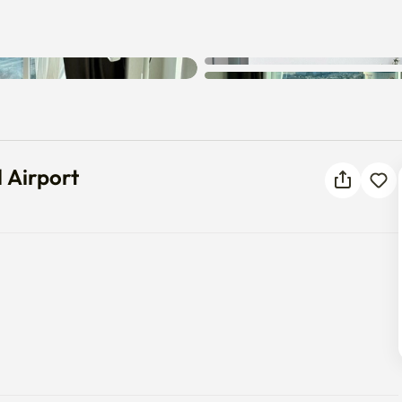
nal Airport
 Airport