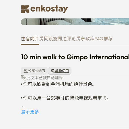
10 min walk to Gimpo Internatio
住宿简介
房间
设施
周边
评论
房东
政策
FAQ
推荐
10 min walk to Gimpo International
公寓式酒店
单独使用
此文本已被自动翻译
• 你可以欣赏到金浦机场的绝佳景色。 

• 你可以用一台55英寸的智能电视观看奈飞。

• 金浦机场步行10分钟

显示更多
• 距金浦机场站地铁步行5分钟
