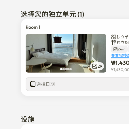
  乘坐9号线、5号线和机场铁路前往首尔市中心非常方
选择您的独立单元 (1)
• 这是机场旅客的最佳住宿。

Room 1
• 在木与白结合的感官空间中 

独立单
  我希望你有一个舒适的时光！

独立厨
27m²
* 房间和建筑物内禁止吸烟。

查看完整
₩
1,43
* 大楼内提供付费停车服务（每两天一夜6,000韩
29
¥
1,430,0
以请将车停在附近。

选择日期
* 请在大楼一楼排放食物垃圾、普通垃圾以及单独的收
-有电梯

-酒店正前方有一家24号便利店和投币洗衣店。

设施
-金浦机场站步行10分钟

-乘坐机场铁路到弘大站需要15分钟。