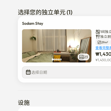
得益于阁楼，高高的天花板营造出一种明亮开阔的感觉
除了客厅之外，还有一个额外的小房间，非常适合用作
选择您的独立单元 (1)
床下也有很大的储物空间，足够放大的行李箱。

Sodam Stay
拐角处有一条两旁排列着餐厅和咖啡馆的街道，所以你
1间独
大楼一楼甚至有一家便利店，满足您的日常需求。
独立厨
29m²
查看完整
₩
1,43
23
¥
1,430,0
选择日期
设施