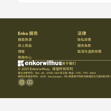
Enko 服务
法律
搜索房源
隐私政策
床上用品
服务条款
博客
取消与退款政策
帮助中心
关于我们
© 2021 Enkorwithus。保留所有权利
营业注册号码：562 - 86 - 01724
·
CEO 吴正勋
·
电话：070 - 7173 - 3400
邮购业务报告号码：2023 - Seoul jongno - 1113
,
韩国首尔特别市麻浦区白凡路31街21号 Seoul 