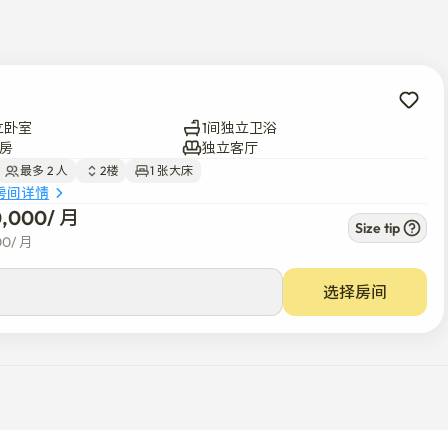
。

书房或步入式衣帽间。

永远不会缺少食物选择。

立卧室
1间独立卫浴
房
独立客厅
最多 2 人
2楼
1 张大床
房间详情
0,000
/ 
月
Size tip
00
/ 
月
选择房间