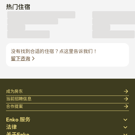
热门住宿
没有找到合适的住宿？点这里告诉我们！
留下咨询
成为房东
当前招聘信息
合作提案
Enko 服务
法律
搜索房源
关于Enko
床上用品
隐私政策