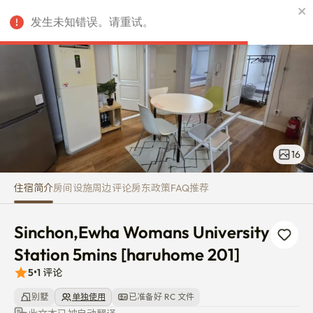
Sinchon,Ewha Womans Universit
发生未知错误。请重试。
CNY
16
住宿简介
房间
设施
周边
评论
房东
政策
FAQ
推荐
Sinchon,Ewha Womans University 
Station 5mins [haruhome 201]
5
•
1
评论
别墅
单独使用
已准备好 RC 文件