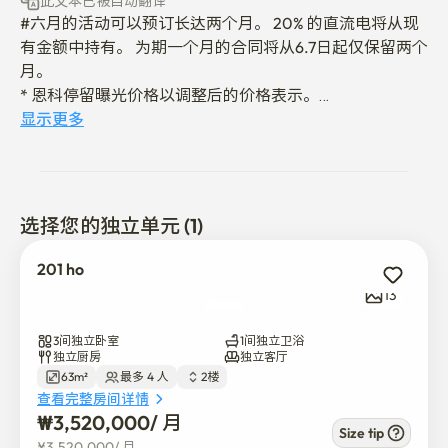
此文本已被自动翻译
#六月的活动可以预订长达两个月。 20% 的直流电将从现
有金额中持有。 为期一个月的合同将从6.7日起仅保留两个
月。

* 恩科停留曝光价格以调整后的价格表示。

显示更多
#哈鲁201是一个三室长住住宿，包含哈鲁拜家的"家一般
的舒适"，最多可容纳四人舒适地睡觉，配备三张单人床和
一张双人床（120×200厘米），每个房间都配有窗帘、灯
光和集中设施，提供私人的学习和工作空间。 工作桌和柜
选择您的独立单元 (1)
子布置在客厅里，优化了远程办公或在线讲座的功能，并
且所有房间都配备了稳定的高速无线网络，便于进行视频
201 ho
会议和在线课程。 厨房配备了双人台面、微波炉、冰箱以
13
及基本的烹饪用具来准备一顿轻食，四人桌可用于学习或
简单的会议。 全天24小时均可通过无人键盘和智能锁免费
3间独立卧室
1间独立卫浴
访问，地铁站、公交站、便利店、咖啡馆和餐厅均位于五
独立厨房
独立客厅
63m²
最多 4 人
2楼
分钟步行范围内，提供了极佳的生活设施接入。 仅提供洗
查看完整房间详情
衣机，枕头和床上用品可根据要求付费购买，专业客房团
₩
3,520,000
/ 
月
队的定期清洁始终保持清洁，为在安静的居住环境中学习
Size tip
¥
3,520,000
/ 
月