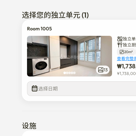
可见。

选择您的独立单元 (1)
宿舍可以住两个人。

宠物请咨询主人。

Room 1005
周围人休息的晚上（晚上10点以后）请保持安静。

独立单
如果您想停车，请提前告诉我。

独立厨
是收费停车。

20m²
停车场不行的话，会告诉您附近的停车场。

查看完整
₩
1,73
有电梯

13
¥
1,738,0
周边有很多可以方便购买生活所需的所有产品的大型超
选择日期
宿舍前1分钟距离有地铁1号线和6号线，5分钟距离有4
离机场巴士站只有5分钟的路程,是位于首尔中心钟路的
前往附近的高丽大学、外大、成均馆大学、市立大学
设施