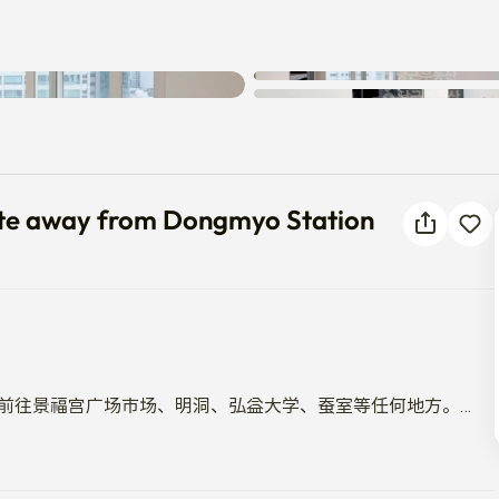
发生未知错误。请重试。
nute away from Dongmyo Stat
e away from Dongmyo Station


地前往景福宫广场市场、明洞、弘益大学、蚕室等任何地方。

）。外国语大学、成均馆大学、庆熙大学。国民大学、诚信女子
市场OLIVE YOUNG DAISO等生活必需品和护肤品也随处