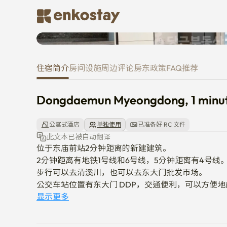
Dongdaemun Myeongdong, 1 mi
住宿简介
房间
设施
周边
评论
房东
政策
FAQ
推荐
Dongdaemun Myeongdong, 1 minut
公寓式酒店
单独使用
已准备好 RC 文件
此文本已被自动翻译
位于东庙前站2分钟距离的新建建筑。

2分钟距离有地铁1号线和6号线，5分钟距离有4号线。
步行可以去清溪川，也可以去东大门批发市场。

公交车站位置有东大门 DDP，交通便利，可以方便
宿舍很安静，隔音效果很好，附近的大学（高丽大学
显示更多
大学、东国大学）的学生和游客们正在大量停留。

宿舍附近有很多24小时餐厅和便利店韩餐厅,大型超市当地