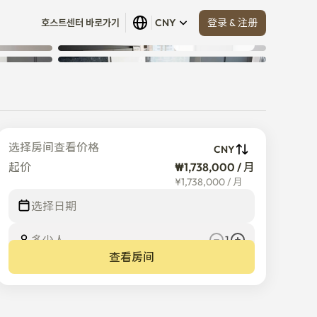
登录 & 注册
호스트센터 바로가기
CNY
查看全部
 (
24
)
ion
选择房间查看价格
CNY
起价
₩1,738,000 / 月
¥
1,738,000
/
月
选择日期
多少人
1
查看房间