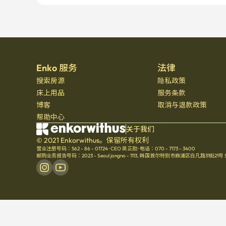
Enko 服务
法律
搜索房源
隐私政策
床上用品
服务条款
博客
取消与退款政策
帮助中心
关于我们
© 2021 Enkorwithus。保留所有权利
营业注册号码：562 - 86 - 01724
·
CEO 吴正勋
·
电话：070 - 7173 - 3400
邮购业务报告号码：2023 - Seoul jongno - 1113
,
韩国首尔特别市麻浦区白凡路31街21号 Seoul 