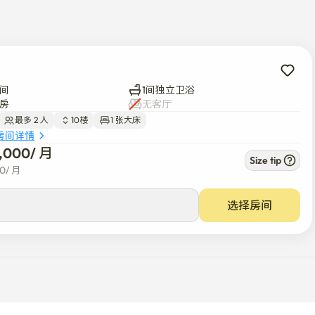
间
1间独立卫浴
房
无客厅
最多 2 人
10楼
1 张大床
房间详情
8,000
/ 
月
Size tip
00
/ 
月
市或市场便利店、洗衣房等餐厅。

选择房间
号线。

宿舍,因此巴士交通方式多种多样。

、庆熙大学等大学非常方便。