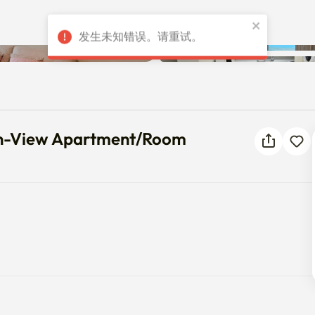
发生未知错误。请重试。
Ocean-View Apartment/Room
ean-View Apartment/Room