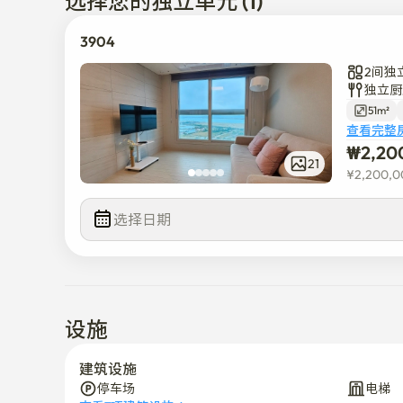
选择您的独立单元 (1)
3904
2间独
独立厨
51m²
查看完整
₩
2,20
21
¥
2,200,0
选择日期
设施
建筑设施
停车场
电梯