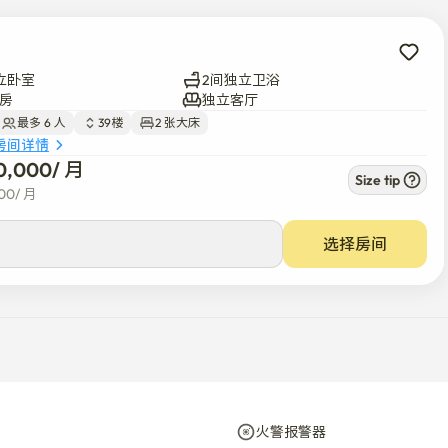
立卧室
2间独立卫浴
房
独立客厅
最多 6 人
39楼
2 张大床
房间详情
0,000
/ 
月
Size tip
00
/ 
月
选择房间
火警报警器