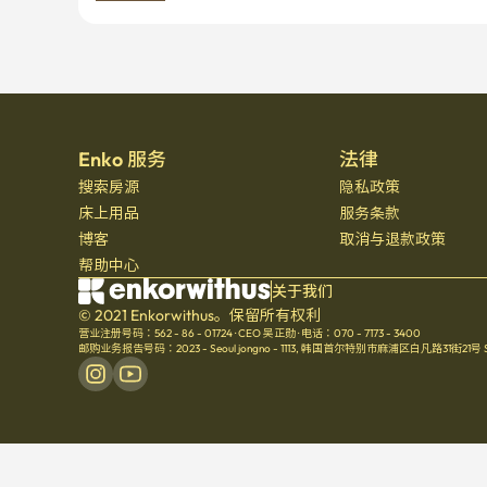
Enko 服务
法律
搜索房源
隐私政策
床上用品
服务条款
博客
取消与退款政策
帮助中心
关于我们
© 2021 Enkorwithus。保留所有权利
营业注册号码：562 - 86 - 01724
·
CEO 吴正勋
·
电话：070 - 7173 - 3400
邮购业务报告号码：2023 - Seoul jongno - 1113
,
韩国首尔特别市麻浦区白凡路31街21号 Seoul 