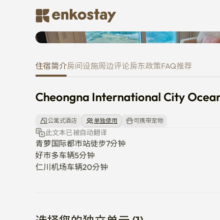
Cheongna International City 
住宿简介
房间
设施
周边
评论
房东
政策
FAQ
推荐
Cheongna International City Oc
公寓式酒店
单独使用
可携带宠物
此文本已被自动翻译
青萝国际都市站徒步7分钟

好市多车辆5分钟

仁川机场车辆20分钟