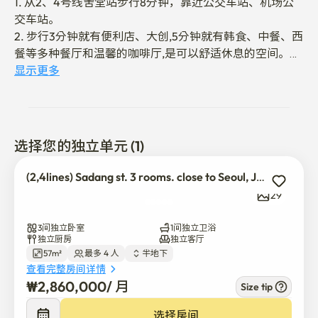
1. 从2、4号线舍堂站步行8分钟，靠近公交车站、机场公
交车站。

2. 步行3分钟就有便利店、大创,5分钟就有韩食、中餐、西
餐等多种餐厅和温馨的咖啡厅,是可以舒适休息的空间。

3. 乘坐地铁30分钟以内可到达韩国著名旅游景点国立中央
显示更多
博物馆（龙山）、江南站、蚕室站、弘益大学站、明洞。

4. 虽然是位于半地层的宿舍，但每个房间都有一个大窗
户，是一个采光好、通风方便的房子。

5. 主播精通英语，喜欢和外国嘉宾交流。
选择您的独立单元 (1)
(2,4lines) Sadang st. 3 rooms. close to Seoul, Jungang uni.
29
3间独立卧室
1间独立卫浴
独立厨房
独立客厅
57m²
最多 4 人
半地下
查看完整房间详情
₩
2,860,000
/ 
月
Size tip
选择房间