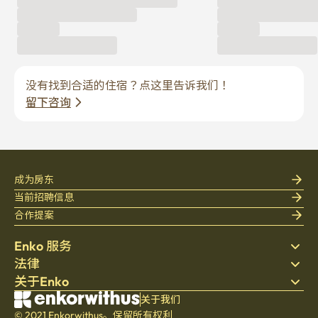
没有找到合适的住宿？点这里告诉我们！
留下咨询
成为房东
当前招聘信息
合作提案
Enko 服务
法律
搜索房源
关于Enko
床上用品
隐私政策
博客
服务条款
公司介绍
关于我们
帮助中心
© 2021 Enkorwithus。保留所有权利
取消与退款政策
招聘