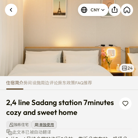
2,4 line Sadang station 7minut
CNY
24
住宿简介
房间
设施
周边
评论
房东
政策
FAQ
推荐
2,4 line Sadang station 7minutes 
cozy and sweet home
独栋住宅
单独使用
此文本已被自动翻译