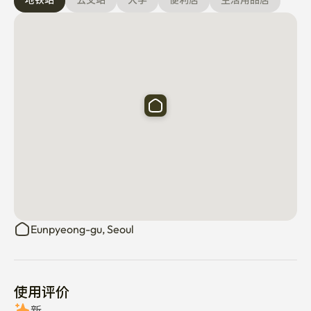
地铁站
公交站
大学
便利店
生活用品店
的菜。 （可以做简单的料理。） 

◾️ 请注意不要在晚上10点以后发生太大的噪音。

◾️ 垃圾请分类回收（一般垃圾、可回收垃圾、食物垃圾）

◾️ 楼前不提供停车位。 （平日可向周边咨询，请咨询后为
您介绍。）

◾️ 门口外安装了监控，以确保嘉宾安全及住宿安全。

✔没有电梯的3楼

[很好的位置(接近性)]

◾️ 仁川国际机场约1小时以内

Eunpyeong-gu, Seoul
◾️ 金浦国际机场约30分钟以内

◾️ 6号线甑山站步行10分钟

◾️ 公交车站步行5分钟

◾️ 距离首尔主要名胜（上岩DMC、世界杯体育场、光化
使用评价
门、仁寺洞、明洞、弘大、梨花女子大学、钟路等）30分
新