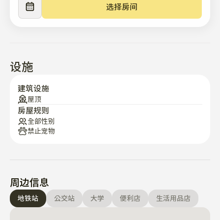
选择房间
🧰 生活设施

📺 移动型智能电视

📶免费Wi-Fi

🧺 洗衣机

设施
👔 蒸汽熨斗

🧥 充足的衣柜及收纳空间

建筑设施
🍳 冰箱·微波炉·煤气灶

屋顶
房屋规则
🍽️ 基本烹饪工具及餐具

全部性别
禁止宠物
具备生活所需的基本设施。

📍 周边环境

周边信息
🚇 麻浦站（5号线）徒步 3 分钟

🚇孔德站（5、6号线、机场铁路、京义中央线）步行8分
地铁站
公交站
大学
便利店
生活用品店
钟

🚆前往弘大、新村、汝矣岛、首尔站、光化门等首尔主要