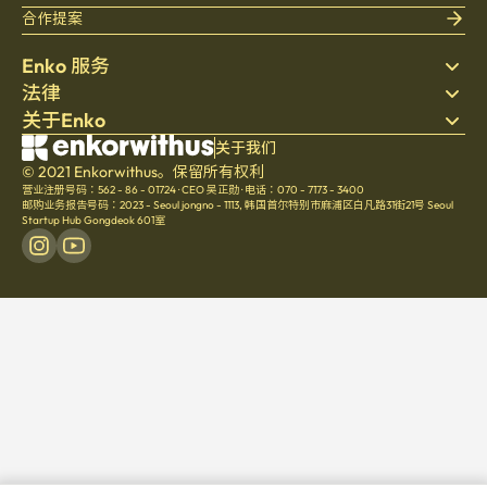
合作提案
Enko 服务
法律
搜索房源
关于Enko
床上用品
隐私政策
博客
服务条款
公司介绍
关于我们
帮助中心
© 2021 Enkorwithus。保留所有权利
取消与退款政策
招聘
营业注册号码：562 - 86 - 01724
·
CEO 吴正勋
·
电话：070 - 7173 - 3400
文化
邮购业务报告号码：2023 - Seoul jongno - 1113
,
韩国首尔特别市麻浦区白凡路31街21号 Seoul
Startup Hub Gongdeok 601室