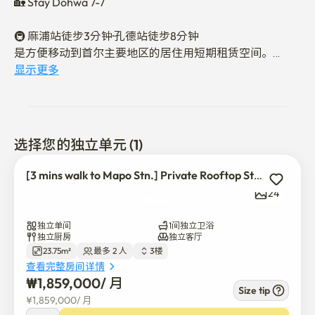
🏡 Stay Dohwa 7-7

🚇 麻浦站徒步3分钟·孔德站徒步8分钟

是方便移动到首尔主要地区的居住用短期租赁空间。

显示更多
🌿拥有私人屋顶露台的单间型独立空间。

👤最多可使用2人。

适用于出差、搬家、旅游、装修工期、境外入境、就学及
选择您的独立单元 (1)
长期居留等多种目的的短期居住。

[3 mins walk to Mapo Stn.] Private Rooftop Studio Stay
🏠 空间构成

24
🛌 超大床1张

独立单间
1间独立卫浴
🍳厨房

独立厨房
独立客厅
23.75m²
最多 2 人
3楼
🛁浴室

查看完整房间详情
🌿 私人屋顶露台

₩
1,859,000
/ 
月
Size tip
¥
1,859,000
/ 
月
独立的空间可方便使用。
