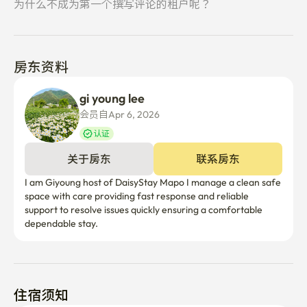
📄签约时请务必告知实际使用人数。

为什么不成为第一个撰写评论的租户呢？
🔑 介绍签订合同后入住的相关事项。

🚪 入室 16:00 / 退室 11:00

房东资料
🚫 使用限制事项

🐾 宠物很难入住。

gi young lee
🚭 室内所有区域禁烟。（包括电子烟）

会员自Apr 6, 2026
🎉禁止聚会、活动及过度噪音。

认证
🌿 屋顶使用指南

关于房东
联系房东
🌿 请安静地使用屋顶。 

I am Giyoung host of DaisyStay Mapo I manage a clean safe 
space with care providing fast response and reliable 
🔇请协助避免晚上10点以后发生噪音。

support to resolve issues quickly ensuring a comfortable 
⚠️为了安全起见,禁止爬栏杆的行为。

dependable stay.
🧹 设施使用指南

🧹 造成设施损坏或者严重污染的，可以收取恢复原状的费
用。

住宿须知
♻️ 退房时请分类排出及基本整理。
