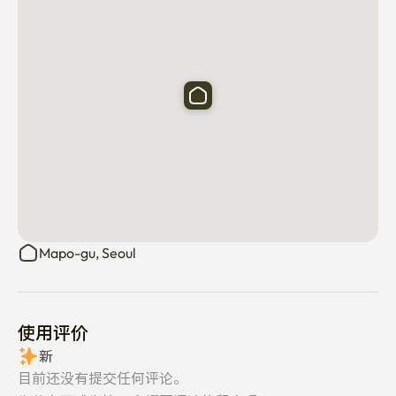
地区非常方便。

🎓西江大学、延世大学、梨花女子大学等主要大学的访问
非常方便。

🌿可以方便地使用汉江公园和京义线林荫道。

🍽️可以近距离使用龙江美食路和各种餐厅、咖啡厅。

🏪便利店、OLIVE YOUNG、超市等生活便利设施都在徒
步圈内。

✈️乘坐孔德站机场铁路，可以方便地前往仁川国际机场。

📋 使用指南

⚠️ 本空间是为签订居住用短期租赁合同的空间。

Mapo-gu, Seoul
🚫与住宿业不同，不提供床上用品、毛巾、洗漱用品等住
宿服务。

📷照片中的床上用品是用于展示空间的摄影图片，与实际
使用评价
提供的物品无关。

🛏️配有床，是否使用床上用品将根据合同内容另行制定。

新
👥 标准人数:2名

目前还没有提交任何评论。