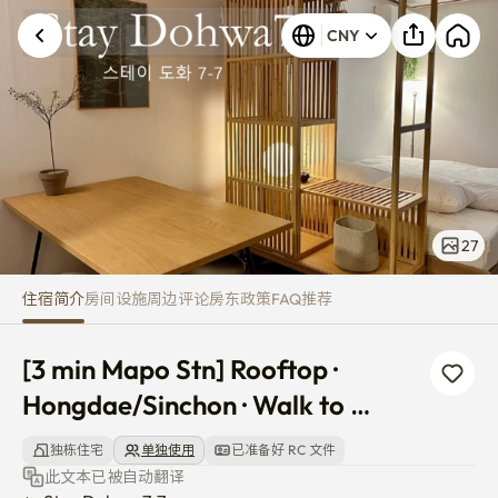
[3 min Mapo Stn] Rooftop · Ho
CNY
27
住宿简介
房间
设施
周边
评论
房东
政策
FAQ
推荐
[3 min Mapo Stn] Rooftop · 
Hongdae/Sinchon · Walk to 
Sogang
独栋住宅
单独使用
已准备好 RC 文件
此文本已被自动翻译