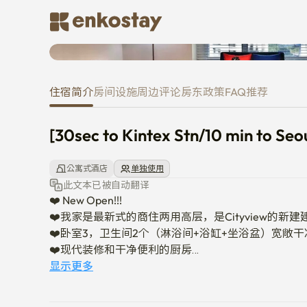
[30sec to Kintex Stn/10 min to S
住宿简介
房间
设施
周边
评论
房东
政策
FAQ
推荐
[30sec to Kintex Stn/10 min to Seou
公寓式酒店
单独使用
此文本已被自动翻译
❤️ New Open!!!

❤️我家是最新式的商住两用高层，是Cityview的新建建
❤️卧室3，卫生间2个（淋浴间+浴缸+坐浴盆）宽敞干
❤️现代装修和干净便利的厨房

设有可以使用❤️网络WiFi和IPTV Netflix的55英寸大型
显示更多
❤️房间状态是新建筑，非常好。

❤️已安装最新型洗衣机烘干机。
