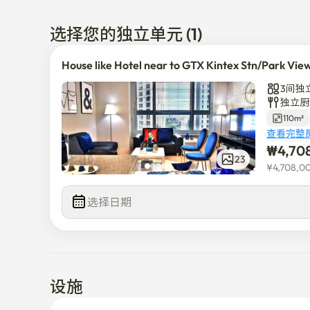
❤️因为房子是很多人喜欢的高层皇家层，所以开放感很
选择您的独立单元 (1)
❤️入住清洁干净利落，可直接入住。 

入住时间是下午4点到中午12点。

House like Hotel near to GTX Kintex Stn/Park Vie
❤️3人以上使用时请事先协调。

3间独
❤️我家是穿着拖鞋步行可以到现代百货商店的临税圈百
独立厨
❤️ GTX韩国国际会展中心站开通 在家里

110m²
30秒内就能到达韩国国际会展中心站的超超超临站地角
查看完整
❤️湖水公园One Mount林荫道 H&M Zara 5 分
₩
4,70
23
¥
4,708,0
💜可以在家内部呼叫电梯

大型电视、大型冰箱、电烤箱、洗衣机、烘干机等生活
选择日期
由2张大床和2个衣帽间、粉间、有淋浴间的卫生间、
💜从1楼公共玄关走出去，还有便利店、咖啡厅、药店
就是说应有尽有~

💜旅行出差理事装修！

不管是什么目的，像酒店一样的便利🛀和 

设施
想要像自己家一样的舒适🏠就来我家吧！

欢迎大家。怀着喜悦的心情🫠!