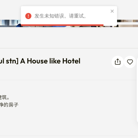
发生未知错误。请重试。
eoul stn] A House like Hotel
l stn] A House like Hotel
筑。

净的房子

电视
