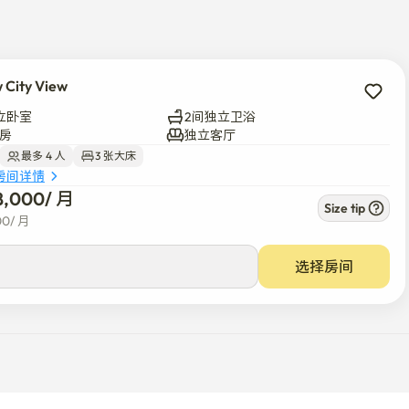
好。

w City View
立卧室
2间独立卫浴
岁圈的家。

房
独立客厅
最多 4 人
3 张大床
的家 到首尔站10分钟左右就能到~

房间详情
钟路程，可以悠闲地散步和愉快地购物

8,000
/ 
月
Size tip
00
/ 
月
所需的家电一应俱全。

选择房间
有浴缸的卫生间组成。

、医院、美食店。
