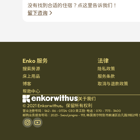
没有找到合适的住宿？点这里告诉我们！
留下咨询
Enko 服务
法律
搜索房源
隐私政策
床上用品
服务条款
博客
取消与退款政策
帮助中心
关于我们
© 2021 Enkorwithus。保留所有权利
营业注册号码：562 - 86 - 01724
·
CEO 吴正勋
·
电话：070 - 7173 - 3400
邮购业务报告号码：2023 - Seoul jongno - 1113
,
韩国首尔特别市麻浦区白凡路31街21号 Seoul 