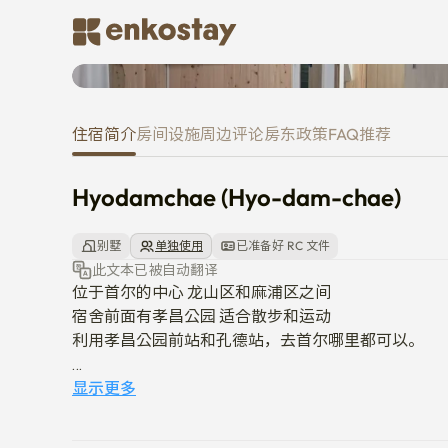
Hyodamchae (Hyo-dam-chae)
住宿简介
房间
设施
周边
评论
房东
政策
FAQ
推荐
Hyodamchae (Hyo-dam-chae)
别墅
单独使用
已准备好 RC 文件
此文本已被自动翻译
位于首尔的中心 龙山区和麻浦区之间

宿舍前面有孝昌公园 适合散步和运动

利用孝昌公园前站和孔德站，去首尔哪里都可以。

1,淑明女子大学:徒步15分钟

显示更多
2 西江大学;公交车和地铁+步行/25~30分钟

3.弘益大学:公交车和地铁+步行/30~35分钟
