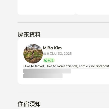
房东资料
MiRa Kim
会员自Jul 30, 2025
认证
I like to travel, I like to make friends, I am a kind and pol
住宿须知