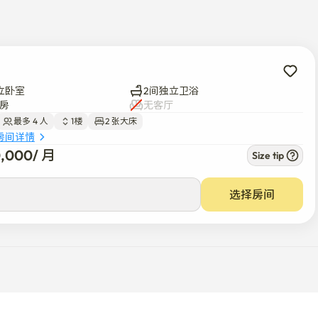
立卧室
2间独立卫浴
房
无客厅
最多 4 人
1楼
2 张大床
房间详情
0,000
/ 
月
Size tip
选择房间