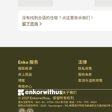
没有找到合适的住宿？点这里告诉我们！
留下咨询
Enko 服务
法律
搜索房源
隐私政策
床上用品
服务条款
博客
取消与退款政策
帮助中心
关于我们
© 2021 Enkorwithus。保留所有权利
营业注册号码：562 - 86 - 01724
·
CEO 吴正勋
·
电话：070 - 7173 - 3400
邮购业务报告号码：2023 - Seoul jongno - 1113
,
韩国首尔特别市麻浦区白凡路31街21号 Seoul 