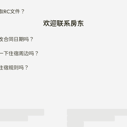
取RC文件？
欢迎联系房东
改合同日期吗？
一下住宿周边吗？
住宿规则吗？