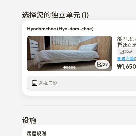
4,延世大学:公交车+步行 35~40分钟

选择您的独立单元 (1)
用扁柏树改造而成，干净干练的宿舍。

Hyodamchae (Hyo-dam-chae)
是1, 5个房间的形态

2间独
有1间卧室和厨房兼卧室，最多可容纳4人。

独立厨
有厨房和卧室的空间里有一个卫生间和一个浴室。

33m²
查看完整
29
₩
1,65
*从3人开始，追加1人的话会有追加费用，请咨询。
选择日期
设施
房屋规则