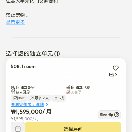
弘益大学光化门交通便利

禁止宠物

显示更多
有电梯的5楼

地铁站1分钟路程，路边，便利设施较多
选择您的独立单元 (1)
508, 1 room
6
1间独立卧室
1间独立卫浴
独立厨房
无客厅
18m²
最多 2 人
5楼
查看完整房间详情
₩
1,595,000
/ 
月
Size tip
¥
1,595,000
/ 
月
选择房间