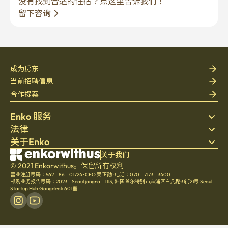
没有找到合适的住宿？点这里告诉我们！
留下咨询
成为房东
当前招聘信息
合作提案
Enko 服务
法律
搜索房源
关于Enko
床上用品
隐私政策
博客
服务条款
公司介绍
关于我们
帮助中心
© 2021 Enkorwithus。保留所有权利
取消与退款政策
招聘
营业注册号码：562 - 86 - 01724
·
CEO 吴正勋
·
电话：070 - 7173 - 3400
文化
邮购业务报告号码：2023 - Seoul jongno - 1113
,
韩国首尔特别市麻浦区白凡路31街21号 Seoul
Startup Hub Gongdeok 601室