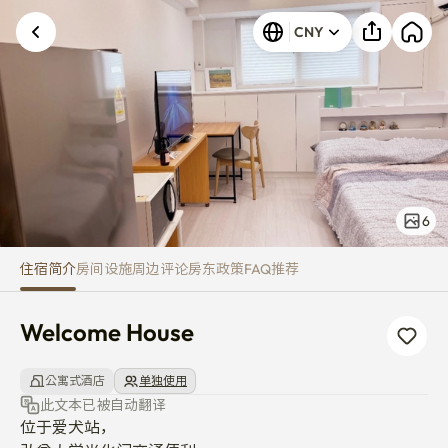
Welcome House
CNY
6
住宿简介
房间
设施
周边
评论
房东
政策
FAQ
推荐
Welcome House
公寓式酒店
单独使用
此文本已被自动翻译
位于爱犬站，
