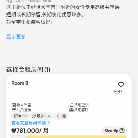
此文本已被自动翻译
这里是位于延世大学南门附近的女性专用高级共享房。

短期或长期停留,长期使用优惠较多。

对留学生和游客很好。

📍延世大学步行5分钟，2号线延世大学、弘益大学之间

显示更多
📍弘益大学街，延世大学所有街道附近

📍星巴克、大创、OLIVE YOUNG、GS25、面包店徒步
2~5分钟

📍延禧洞美食店和咖啡厅的徒步圈（紫菜包饭、韩国烧烤
选择合租房间 (1)
以外多数）

Room B
* 这里备有以下家具。

7
• 单人床（提供床上用品），桌椅，衣架

• 餐桌、抽屉、空调、洗衣机（可干燥）

独立卧室
共用卫浴
• 煤气灶，冰箱，微波炉

共用厨房
共用客厅
10m²
最多 1 人
3楼
• 高速WiFi

查看完整房间详情
•卫生间:带过滤器的淋浴器、吹风机

₩
781,000
/ 
月
Size tip
•厨房:水杯、空气、盘子、勺子、平底锅、锅、烹饪工