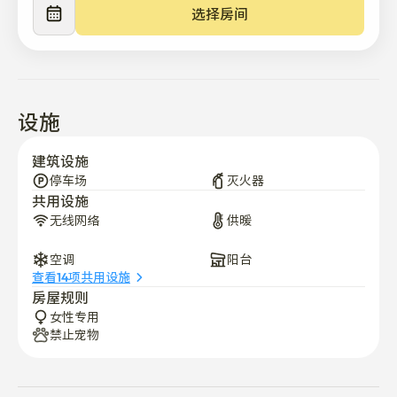
具、咖啡壶

选择房间
•客厅:大型桌椅，全身镜

在首尔Hot Place尽情享受韩国文化

在属于自己的空间里可以拥有温馨和舒适。
设施
建筑设施
停车场
灭火器
共用设施
无线网络
供暖
空调
阳台
查看14项共用设施
房屋规则
女性专用
禁止宠物