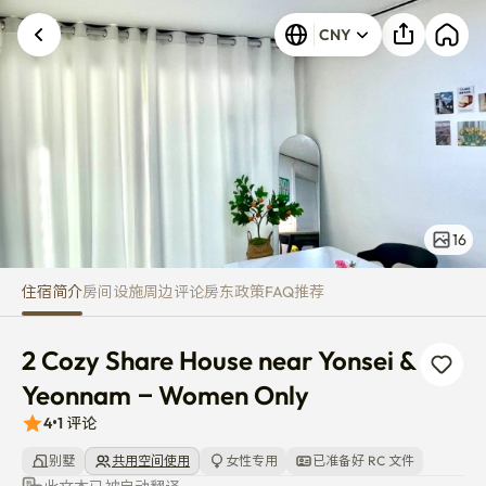
2 Cozy Share House near Yons
CNY
16
住宿简介
房间
设施
周边
评论
房东
政策
FAQ
推荐
2 Cozy Share House near Yonsei & 
Yeonnam – Women Only
4
•
1
评论
别墅
共用空间使用
女性专用
已准备好 RC 文件