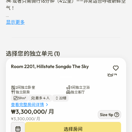
🚲 或者只需骑行16分钟（4公里）——非常适合呼吸新鲜空
气！

显示更多
一打开前门，你的兴奋便从开阔的视野开始。

• 在松岛国际城的精致城市景观中，它提供了一种仿佛置身
于国外城市的独特体验。

选择您的独立单元 (1)
• 一个宽敞的起居室，带有新的两室结构，并且从高层可以
Room 2201, Hillstate Songdo The Sky
欣赏到凉爽的城市景色。

14
• 完整选项，品牌办公楼。

2间独立卧室
1间独立卫浴
独立厨房
独立客厅
59m²
最多 4 人
22楼
• 距仁川地铁1号线国际商务区站仅1分钟路程

查看完整房间详情
• 如果您乘坐大楼的电梯，可以直接从二楼地下室进入地铁
₩
3,300,000
/ 
月
站。 

Size tip
¥
3,300,000
/ 
月
• 综合体前面有前往首尔站、新村和江南区的广泛公交站，
因此往返其他地区的通勤非常方便。

选择房间