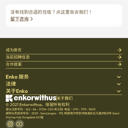
没有找到合适的住宿？点这里告诉我们！
留下咨询
成为房东
当前招聘信息
合作提案
Enko 服务
法律
搜索房源
关于Enko
床上用品
隐私政策
博客
服务条款
公司介绍
关于我们
帮助中心
© 2021 Enkorwithus。保留所有权利
取消与退款政策
招聘
营业注册号码：562 - 86 - 01724
·
CEO 吴正勋
·
电话：070 - 7173 - 3400
文化
邮购业务报告号码：2023 - Seoul jongno - 1113
,
韩国首尔特别市麻浦区白凡路31街21号 Seoul
Startup Hub Gongdeok 601室