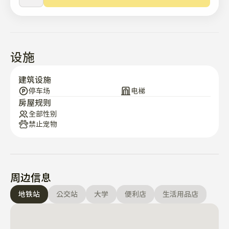
• 松岛现代奥特莱斯、三街、葛塔、家乐、中央公园、好市
多和月光节公园（摇滚音乐节的举办地）都位于附近。

• 该综合设施内设有各种便利店，包括新鲜超市、便利店、
设施
巴黎长棍面包店、巴斯金罗宾斯店、妈妈的手工店、咖啡
馆、屠夫店和医院。

建筑设施
停车场
电梯
房屋规则
• 相邻的商务设施大楼内遍布餐厅、咖啡馆和生活设施，因
全部性别
此您在入住期间不会感到任何不便。

禁止宠物
※ 室内绝对禁止吸烟。 🚭

※ 过大的噪音会给邻居带来不便，所以请安静且体贴地使
用它。

周边信息
※ 使用便携式燃气灶在室内进食是被禁止的，以防止火
灾。

地铁站
公交站
大学
便利店
生活用品店
※ 使用时请小心，因为如果产品损坏或受到污染，可能会
产生额外的修复费用。
