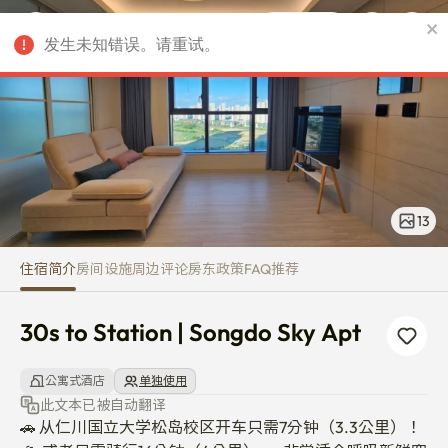
30s to Station | Songdo Sky Apt
发生未知错误。请重试。
CNY
13
住宿简介
房间
设施
周边
评论
房东
政策
FAQ
推荐
30s to Station | Songdo Sky Apt
公寓式酒店
单独使用
此文本已被自动翻译
🚗 从仁川国立大学松岛校区开车只需7分钟（3.3公里）！
