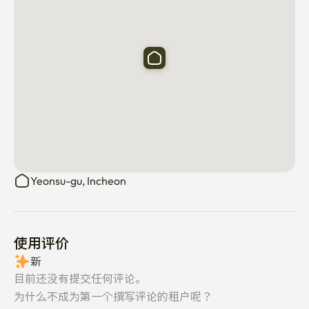
**

无居民登记条款

租户同意并确认此租赁仅用于短期住宿。 在租赁物业地址
进行居民登记（包括任何形式的地址登记，如外国人登记
或住所登记）严格禁止。

租户不得将此地址向任何政府机构注册，也不得将其用于
任何法律或官方文件目的。 任何违反本条款的行为可能导
致租赁立即终止且不予退款。
Yeonsu-gu, Incheon
使用评价
新
目前还没有提交任何评论。
为什么不成为第一个撰写评论的租户呢？