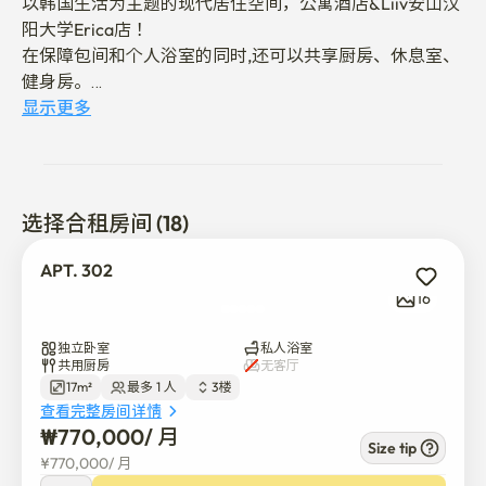
以韩国生活为主题的现代居住空间，公寓酒店&Liiv安山汉
阳大学Erica店！

在保障包间和个人浴室的同时,还可以共享厨房、休息室、
健身房。

显示更多
[客房构成]

Queen床、冰箱、微波炉、50英寸电视、床头柜、圆桌、
镜子、衣架搁板、无线充电器

选择合租房间 (18)
[客房向导]

是适合独自旅行或情侣旅行的标准间。

APT. 302
有方便的两门冰箱和微波炉，准备简单的零食或饮料，
16
OK！

在整洁温馨的A.P.T酒店&Liiv安山标准间舒适地结束一天
独立卧室
私人浴室
吧~

共用厨房
无客厅
17m²
最多 1 人
3楼
查看完整房间详情
[停车指南]

₩
770,000
/ 
月
酒店内7个停车位（因为狭小，建议事先咨询）

Size tip
¥
770,000
/ 
月
如有追加车辆，将告知附近停车场使用情况
