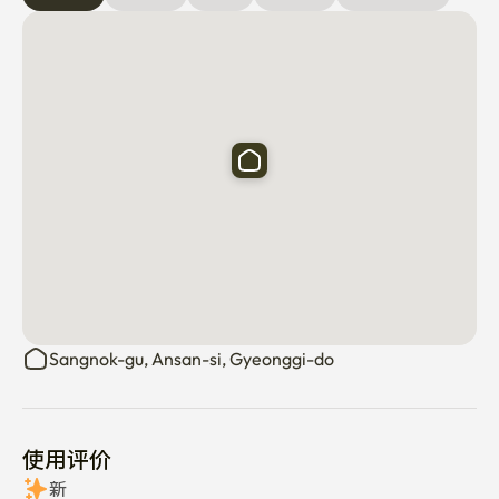
Sangnok-gu, Ansan-si, Gyeonggi-do
使用评价
新