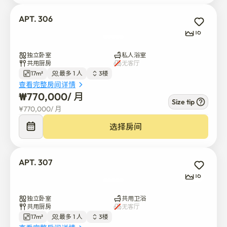
式。

※所有配套设施24小时可用。（礼仪时间:晚上22时至上
APT. 306
午7时）
16
独立卧室
私人浴室
共用厨房
无客厅
17m²
最多 1 人
3楼
查看完整房间详情
₩
770,000
/ 
月
Size tip
¥
770,000
/ 
月
选择房间
APT. 307
16
独立卧室
共用卫浴
共用厨房
无客厅
17m²
最多 1 人
3楼