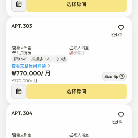
感谢您协助我们顺利运营停车。

选择房间
[其他使用指南]

- 所有的公共费用都包含在管理费里。

APT. 303
- 入住是以非面对面的方式进行的。

25
- 最低住宿天数为14天。

- 丢失卡钥匙时需要支付2万韩元。

独立卧室
私人浴室
共用厨房
无客厅
- 客房号数和设计可根据酒店经营情况进行变更。

17m²
最多 1 人
3楼
查看完整房间详情
[入住指南 - 公寓酒店&Liiv安山店]

₩
770,000
/ 
月
Size tip
您好，客人，衷心欢迎您签约。

¥
770,000
/ 
月
公寓酒店和Liiv安山店是提供高级合作一居室的新空间,是
选择房间
可以立即入住和短期居住的全套住宿。

※ 免收管理费、公共费用(但盲目使用是合同签订后立即解
APT. 304
除合同的理由)。

16
※ 公用设施:健身房、餐厅、厨房、仓库、洗衣房等

※ 2楼公用空间:可使用公共炊事&洗衣房（请干净使用）

独立卧室
私人浴室