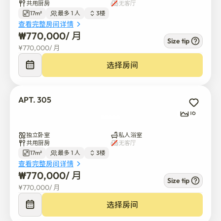
共用厨房
无客厅
[介绍入室程序]

17m²
最多 1 人
3楼
(1) 本宿舍进行非面对面入住。

查看完整房间详情
(2) 必须携带身份证:共同出入后需通过自助服务机进行本
₩
770,000
/ 
月
Size tip
人认证

¥
770,000
/ 
月
(4) 出入后通过自助服务机→客房钥匙非面对面领取（使用
选择房间
对讲机）

(5) 退房时必须返还钥匙（未返还时需支付2万韩元违约
金）

APT. 305
(6) 建筑物24小时运营无人管制系统-必要时使用自助服务
16
机

独立卧室
私人浴室
[生活与使用指南]

共用厨房
无客厅
(1)  可在1楼外部分类回收场进行分类回收，

17m²
最多 1 人
3楼
⟶ 请分类排出一般/回收/食物垃圾。

查看完整房间详情
₩
770,000
/ 
月
(2) 注意噪音:为了其他入住者，

Size tip
⟶ 特别是晚上10点以后，请保持安静的环境。

¥
770,000
/ 
月
选择房间
※ 如有其他咨询事项，请联系010-5500-5332联系方