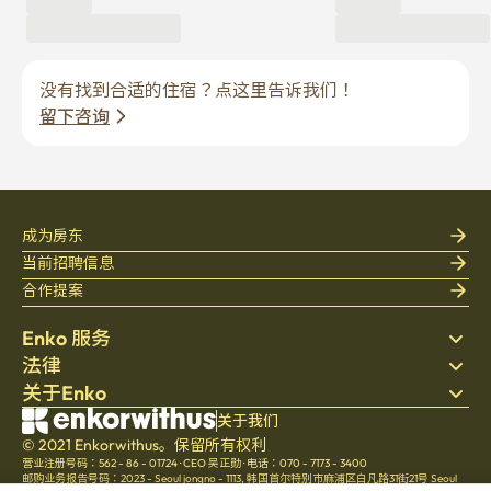
没有找到合适的住宿？点这里告诉我们！
留下咨询
成为房东
当前招聘信息
合作提案
Enko 服务
法律
搜索房源
关于Enko
床上用品
隐私政策
博客
服务条款
公司介绍
关于我们
帮助中心
© 2021 Enkorwithus。保留所有权利
取消与退款政策
招聘
营业注册号码：562 - 86 - 01724
·
CEO 吴正勋
·
电话：070 - 7173 - 3400
文化
邮购业务报告号码：2023 - Seoul jongno - 1113
,
韩国首尔特别市麻浦区白凡路31街21号 Seoul