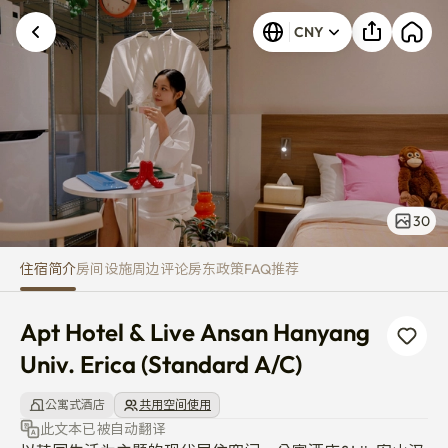
Apt Hotel & Live Ansan Hanyang
CNY
30
住宿简介
房间
设施
周边
评论
房东
政策
FAQ
推荐
Apt Hotel & Live Ansan Hanyang 
Univ. Erica (Standard A/C)
公寓式酒店
共用空间使用
此文本已被自动翻译