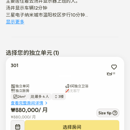
主要居住着去汤井显示器上班的人。

汤井显示车辆12分钟

三星电子纳米城市温阳校区步行10分钟

温阳温泉车辆14分钟

显示更多
汤井站车辆7分钟

天安牙山站车辆行驶9分钟

需要且适合异地移动的位置。 

周围有很多饭店、便利店等商家。

选择您的独立单元 (1)
虽然没有床，但必要时提供床垫
301
11
独立单间
1间独立卫浴
独立厨房
无客厅
24m²
最多 4 人
3楼
查看完整房间详情
₩
880,000
/ 
月
Size tip
¥
880,000
/ 
月
选择房间