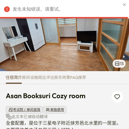
Asan Booksuri Cozy room
发生未知错误。请重试。
CNY
13
住宿简介
房间
设施
周边
评论
房东
政策
FAQ
推荐
Asan Booksuri Cozy room
考试院 / 单间旅馆
单独使用
此文本已被自动翻译
全套配置，是位于三星电子附近排芳邑北水里的一居室。
