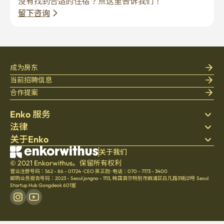
没有找到合适的住宿？点这里告诉我们！
留下咨询
成为房东
当前招聘信息
合作提案
Enko 服务
法律
搜索房源
关于Enko
床上用品
隐私政策
博客
服务条款
公司介绍
关于我们
帮助中心
© 2021 Enkorwithus。保留所有权利
取消与退款政策
招聘
营业注册号码：562 - 86 - 01724
·
CEO 吴正勋
·
电话：070 - 7173 - 3400
文化
邮购业务报告号码：2023 - Seoul jongno - 1113
,
韩国首尔特别市麻浦区白凡路31街21号 Seoul
Startup Hub Gongdeok 601室