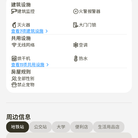
建筑设施
建筑监控
火警报警器
[房屋规则]

灭火器
大门门锁
查看7项建筑设施
- 入住和退房是非面对面的。

共用设施
- 入住时间为下午2:00，退房时间为上午11:00。

无线网络
空调
- 如需延长停留时间，请提前联系我们。

- 室内禁止吸烟。

烘干机
热水
- 宠物不允许带入。

查看11项共用设施
房屋规则
- 除注册租户外，其他访客不得过夜。

全部性别
- 请在晚上10点以后为其他居民保持安静。

禁止宠物
- 请在使用共享空间后进行清理。

- 请遵守回收和垃圾处理的规定。

- 请谨慎使用共享设施，以便其他居民也能舒适地使用。

- 如果您在入住期间有任何问题，请通过平台消息联系我
周边信息
们。

地铁站
公交站
大学
便利店
生活用品店