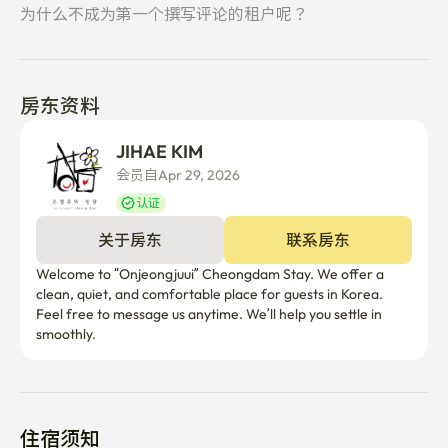
为什么不成为第一个撰写评论的租户呢？
[位置与可达性]

房东资料
住宿位于首尔江南区清潭洞。 从7号线清潭站14号出口步
行大约需要3分钟。

JIHAE KIM
会员自Apr 29, 2026
地铁9号线的邦根寺站和西站大约步行13分钟即可到达。 
地铁2号线的三成站步行大约需要20分钟，或者乘坐公交
认证
车大约5分钟。

关于房东
联系房东
该位置便于前往江南区、三星区、水岸区、阿浦京区、清
Welcome to “Onjeongjuui” Cheongdam Stay. We offer a 
clean, quiet, and comfortable place for guests in Korea. 
潭区和汉江地区。

Feel free to message us anytime. We’ll help you settle in 
smoothly.
外国客人通常更喜欢这个区域，因为它靠近城市生活区、
星光城市生活区购物中心、邦根寺、阿浦特鲁迪欧街、清
潭豪华街、道山公园、咖啡馆、餐厅、医院和主要地铁线
路。

住宿须知