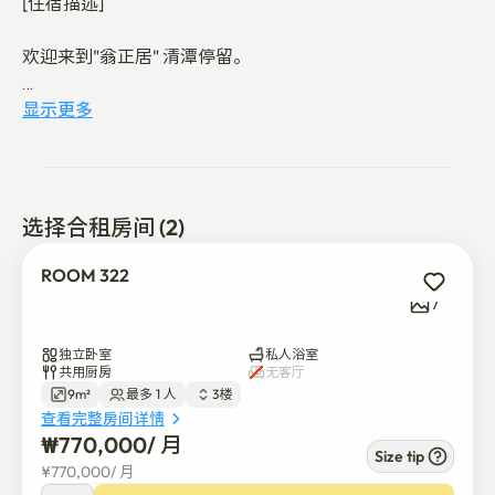
[住宿描述]

欢迎来到"翁正居" 清潭停留。

"奥正菊" 清潭居是一家位于首尔江南区清潭洞的干净安静
显示更多
的私人客房住宿。

该物业于2024年8月进行了翻新，距离7号线清潭站14号出
口步行约3分钟。 它位于一个安静的住宅区，因此客人可
选择合租房间 (2)
以享受宁静舒适的氛围，同时还能轻松前往江南、三星、
水岸、浦项和汉江等主要区域。

ROOM 322
7
房间简单、干净，非常适合日常生活。 它包括一张床、一
张书桌、一把椅子、一台冰箱、一台独立空调、无线网络
独立卧室
私人浴室
和储物空间。 这个房间还配备了一个私人浴室，非常适合
共用厨房
无客厅
9m²
最多 1 人
3楼
重视个人空间和隐私的客人。

查看完整房间详情
₩
770,000
/ 
月
基本设施如电力、水和燃气都已包含在内，且没有单独的
Size tip
¥
770,000
/ 
月
维护费用。
