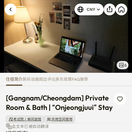
[Gangnam/Cheongdam] Private 
CNY
发生未知错误。请重试。
6
住宿简介
房间
设施
周边
评论
房东
政策
FAQ
推荐
[Gangnam/Cheongdam] Private 
Room & Bath | “Onjeongjuui” Stay
考试院 / 单间旅馆
共用空间使用
此文本已被自动翻译