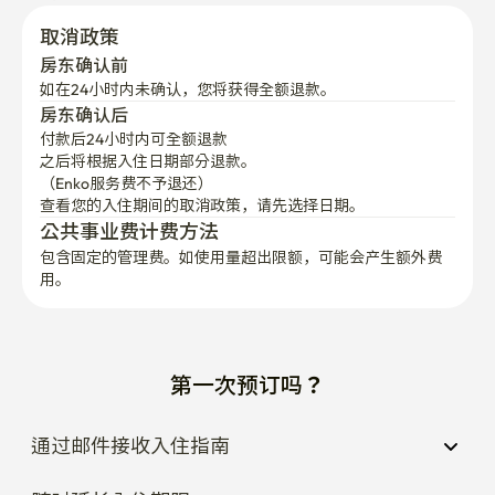
这个地点特别适合需要轻松前往江南商务区、城市生活空
取消政策
间、附近医院、购物区、咖啡馆和公共交通的客人。

房东确认前
如在24小时内未确认，您将获得全额退款。
汉江入口也近在咫尺，因此客人在入住期间可以享受散步
房东确认后
或轻量户外活动。

付款后24小时内可全额退款
之后将根据入住日期部分退款。

（Enko服务费不予退还）
[额外描述]

查看您的入住期间的取消政策，请先选择日期。
公共事业费计费方法
包含固定的管理费。如使用量超出限额，可能会产生额外费
毯子和枕头默认不提供。 如有需要，请在入住前联系我
用。
们。

入住前将提供基本的入住信息，包括房间使用权、无线网
络、垃圾处理和共享设施指导。
第一次预订吗？
通过邮件接收入住指南