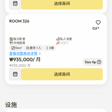
选择房间
该住宿适合外国客人、学生、工人、实习生、医疗访客以
及短期或中期居民，他们需要在首尔有一个方便舒适的住
宿地点。

ROOM 326
4
附近你可以轻松找到星巴克、便利店、餐厅、咖啡馆、医
院和其他日常设施。 这使得该地区即使是新来韩国的客人
独立卧室
私人浴室
共用厨房
无客厅
也十分方便。

10m²
最多 1 人
3楼
查看完整房间详情
从住宿出发，还可以轻松到达热门地点，如世外桃源世外
₩
935,000
/ 
月
Size tip
桃源世外桃源世外桃源、星田世外堂、世外桃源世外桃
¥
935,000
/ 
月
园、道山公园、江南商务区和汉江地区。

选择房间
共享空间会定期管理，我们努力保持环境清洁、安静，并
为所有居民提供舒适的环境。

我们提供基本的入住指导，帮助外国客人顺利安顿下来。 
设施
如果您在入住前或入住期间有任何问题，请通过平台消息
联系我们。
