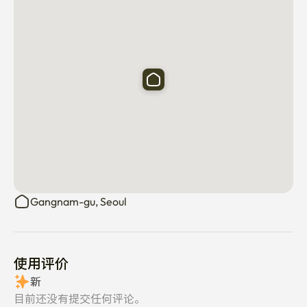
[建筑与周边环境]

这座建筑位于清潭洞一个安静的住宅区内，因此客人可以
住在宁静和平的环境中。

这是一栋没有电梯的四层建筑，住宿位于三楼。 如果您有
大行李箱或重行李，请注意您需要使用楼梯。

大楼内没有停车位。 如果您计划开车前来，请查看附近的
付费停车场或公共停车场。

便利店、咖啡馆、餐厅、星巴克和医院都位于附近，使日
常生活更加便捷。

Gangnam-gu, Seoul
客人可以使用共享设施，如公用厨房、洗衣机和微波炉。 
请在使用后保持共享空间的清洁。

使用评价
为了安全和便利，客人使用门锁进入房间，并且入口和公
新
共区域会定期管理。

目前还没有提交任何评论。