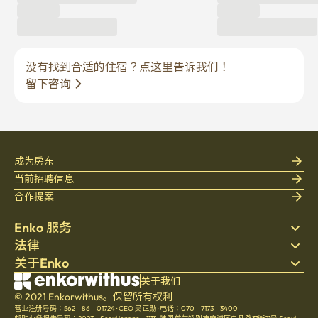
没有找到合适的住宿？点这里告诉我们！
留下咨询
成为房东
当前招聘信息
合作提案
Enko 服务
法律
搜索房源
关于Enko
床上用品
隐私政策
博客
服务条款
公司介绍
关于我们
帮助中心
© 2021 Enkorwithus。保留所有权利
取消与退款政策
招聘
营业注册号码：562 - 86 - 01724
·
CEO 吴正勋
·
电话：070 - 7173 - 3400
文化